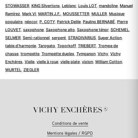
STOWASSER
,
KING Silvertons
,
Leblanc
,
Louis LOT
,
mandoline
,
Manuel
Ramírez
,
Mark VI
,
MARTIN J.F.
,
MOUSSETTER
,
MULLER
,
Musique
populaire
,
néocor
,
P. COTY
,
Patrick Delile
,
Paulino BERNABÉ
,
Pierre
LOUVET
,
saxophone
,
Saxophone alto
,
Saxophone ténor
,
SCHEMEL
,
SELMER
,
Semi-rationnel
,
serpent
,
STRADIVARIUS
,
Super Action
,
table d’harmonie
,
Tarogato
,
Toporkoff
,
TRIEBERT
,
Trompe de
chasse
,
trompette
,
Trompette duplex
,
Tympanon
,
Vichy
,
Vichy
Enchères
,
Vielle
,
vielle à roue
,
vielle plate
,
violon
,
William Cotton
,
WURTEL
,
ZIEGLER
Conditions de vente
Mentions légales / RGPD