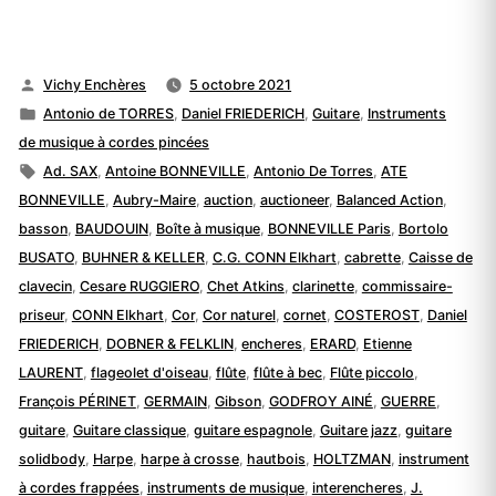
Publié
Vichy Enchères
5 octobre 2021
par
Publié
Antonio de TORRES
,
Daniel FRIEDERICH
,
Guitare
,
Instruments
dans
de musique à cordes pincées
Étiquettes :
Ad. SAX
,
Antoine BONNEVILLE
,
Antonio De Torres
,
ATE
BONNEVILLE
,
Aubry-Maire
,
auction
,
auctioneer
,
Balanced Action
,
basson
,
BAUDOUIN
,
Boîte à musique
,
BONNEVILLE Paris
,
Bortolo
BUSATO
,
BUHNER & KELLER
,
C.G. CONN Elkhart
,
cabrette
,
Caisse de
clavecin
,
Cesare RUGGIERO
,
Chet Atkins
,
clarinette
,
commissaire-
priseur
,
CONN Elkhart
,
Cor
,
Cor naturel
,
cornet
,
COSTEROST
,
Daniel
FRIEDERICH
,
DOBNER & FELKLIN
,
encheres
,
ERARD
,
Etienne
LAURENT
,
flageolet d'oiseau
,
flûte
,
flûte à bec
,
Flûte piccolo
,
François PÉRINET
,
GERMAIN
,
Gibson
,
GODFROY AINÉ
,
GUERRE
,
guitare
,
Guitare classique
,
guitare espagnole
,
Guitare jazz
,
guitare
solidbody
,
Harpe
,
harpe à crosse
,
hautbois
,
HOLTZMAN
,
instrument
à cordes frappées
,
instruments de musique
,
interencheres
,
J.