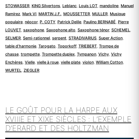
STOWASSER
,
KING Silvertons
,
Leblanc
,
Louis LOT
,
mandoline
,
Manuel
Ramírez
,
Mark VI
,
MARTIN J.F.
,
MOUSSETTER
,
MULLER
,
Musique
populaire
,
néocor
,
P. COTY
,
Patrick Delile
,
Paulino BERNABÉ
,
Pierre
LOUVET
,
saxophone
,
Saxophone alto
,
Saxophone ténor
,
SCHEMEL
,
SELMER
,
Semi-rationnel
,
serpent
,
STRADIVARIUS
,
Super Action
,
table d’harmonie
,
Tarogato
,
Toporkoff
,
TRIEBERT
,
Trompe de
chasse
,
trompette
,
Trompette duplex
,
Tympanon
,
Vichy
,
Vichy
Enchères
,
Vielle
,
vielle à roue
,
vielle plate
,
violon
,
William Cotton
,
WURTEL
,
ZIEGLER
LE GOÛT POUR LA HARPE AUX
XVIIIE ET XIXE SIÈCLES : L’EXEMPLE
D’ERARD ET DES HOLTZMAN