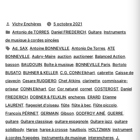
Publié
Vichy Enchères
5 octobre 2021
par
Publié
Antonio de TORRES
,
Daniel FRIEDERICH
,
Guitare
,
Instruments
dans
de musique à cordes pincées
Étiquettes :
Ad. SAX
,
Antoine BONNEVILLE
,
Antonio De Torres
,
ATE
BONNEVILLE
,
Aubry-Maire
,
auction
,
auctioneer
,
Balanced Action
,
basson
,
BAUDOUIN
,
Boîte à musique
,
BONNEVILLE Paris
,
Bortolo
BUSATO
,
BUHNER & KELLER
,
C.G. CONN Elkhart
,
cabrette
,
Caisse de
clavecin
,
Cesare RUGGIERO
,
Chet Atkins
,
clarinette
,
commissaire-
priseur
,
CONN Elkhart
,
Cor
,
Cor naturel
,
cornet
,
COSTEROST
,
Daniel
FRIEDERICH
,
DOBNER & FELKLIN
,
encheres
,
ERARD
,
Etienne
LAURENT
,
flageolet d'oiseau
,
flûte
,
flûte à bec
,
Flûte piccolo
,
François PÉRINET
,
GERMAIN
,
Gibson
,
GODFROY AINÉ
,
GUERRE
,
guitare
,
Guitare classique
,
guitare espagnole
,
Guitare jazz
,
guitare
solidbody
,
Harpe
,
harpe à crosse
,
hautbois
,
HOLTZMAN
,
instrument
à cordes frappées
,
instruments de musique
,
interencheres
,
J.