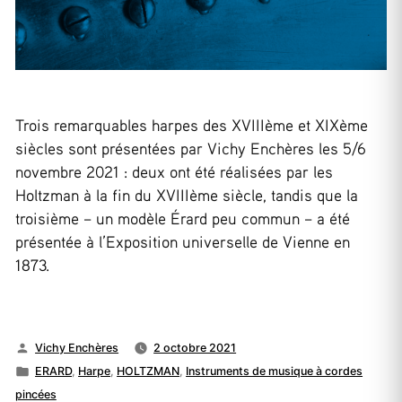
Trois remarquables harpes des XVIIIème et XIXème
siècles sont présentées par Vichy Enchères les 5/6
novembre 2021 : deux ont été réalisées par les
Holtzman à la fin du XVIIIème siècle, tandis que la
troisième – un modèle Érard peu commun – a été
présentée à l’Exposition universelle de Vienne en
1873.
Publié
Vichy Enchères
2 octobre 2021
par
Publié
ERARD
,
Harpe
,
HOLTZMAN
,
Instruments de musique à cordes
dans
pincées