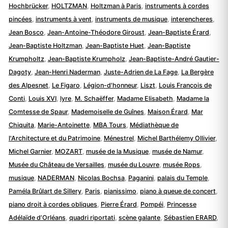
Hochbrücker
,
HOLTZMAN
,
Holtzman à Paris
,
instruments à cordes
pincées
,
instruments à vent
,
instruments de musique
,
interencheres
,
Jean Bosco
,
Jean-Antoine-Théodore Giroust
,
Jean-Baptiste Érard
,
Jean-Baptiste Holtzman
,
Jean-Baptiste Huet
,
Jean-Baptiste
Krumpholtz
,
Jean-Baptiste Krumpholz
,
Jean-Baptiste-André Gautier-
Dagoty
,
Jean-Henri Naderman
,
Juste-Adrien de La Fage
,
La Bergère
des Alpesnet
,
Le Figaro
,
Légion-d'honneur
,
Liszt
,
Louis François de
Conti
,
Louis XVI
,
lyre
,
M. Schaëffer
,
Madame Elisabeth
,
Madame la
Comtesse de Spaur
,
Mademoiselle de Guînes
,
Maison Érard
,
Mar
Chiquita
,
Marie-Antoinette
,
MBA Tours
,
Médiathèque de
l'Architecture et du Patrimoine
,
Ménestrel
,
Michel Barthélemy Ollivier
,
Michel Garnier
,
MOZART
,
musée de la Musique
,
musée de Namur
,
Musée du Château de Versailles
,
musée du Louvre
,
musée Rops
,
musique
,
NADERMAN
,
Nicolas Bochsa
,
Paganini
,
palais du Temple
,
Paméla Brûlart de Sillery
,
Paris
,
pianissimo
,
piano à queue de concert
,
piano droit à cordes obliques
,
Pierre Érard
,
Pompéi
,
Princesse
Adélaïde d’Orléans
,
quadri riportati
,
scène galante
,
Sébastien ERARD
,