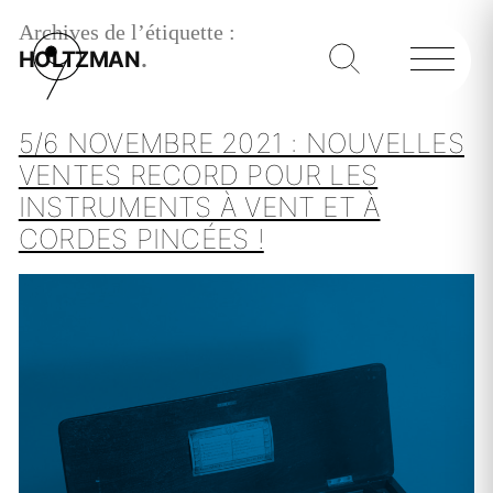
Archives de l’étiquette :
HOLTZMAN
5/6 NOVEMBRE 2021 : NOUVELLES
VENTES RECORD POUR LES
INSTRUMENTS À VENT ET À
CORDES PINCÉES !