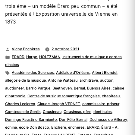
troisième – un modèle Érard peu commun – a été
présentée à l’Exposition universelle de Vienne en
1873.
Publié
Vichy Enchères
2 octobre 2021
par
Publié
ERARD
,
Harpe
,
HOLTZMAN
,
Instruments de musique à cordes
dans
pincées
Étiquettes :
Académie des Sciences
,
Adélaïde d’Orléans
,
Albert Blondel
,
allégorie de la musique
,
Antoine Watteau
,
architrave
,
auction
,
auctioneer
,
Barrio Parque
,
Beethoven
,
Bernal
,
Buenos Aires
,
caisse
d’harmonie
,
Centre de musique romantique française
,
chapiteau
,
Charles Leclercq
,
Claude Joseph VERNET
,
commissaire-priseur
,
Comtesse de Genlis
,
Cousineau
,
Cousineau père
,
denticules
,
Domingo Faustino Sarmiento
,
Don Félix Bernal
,
Duchesse de Villeroy
,
échine
,
école Don Bosco
,
Enchère
,
encheres
,
ERARD
,
Érard - A.