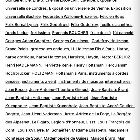
Blondel et Cie
,
Érato
,
Etienne LAURENT
,
Euterpe
,
Exposition
universelle de Londres
,
Exposition universelle de Vienne
,
Exposition
universelle illustrée
,
Fédération Wallonie-Bruxelles
,
Félicien Rops
,
Felix Bernal Lynch
,
Félix Godefroid
,
Félix Godefroy
,
feuille d’acanthes
,
fonds Leduc
,
fortissimo
,
François BOUCHER
,
frise de clé
,
fût cannelé
,
Georges Adam Goepfert
,
Georges Cousineau
,
Godefroy Holtzman
,
Grand Palais
,
grotesques antiques
,
H. Holtzman Fils à Paris
,
Harpe
,
harpe gothique
,
harpe Holtzman
,
Harpiste
,
Haydn
,
Hector BERLIOZ
,
Henri NADERMANN
,
Henriette Renié
,
Henry Holtzman
,
Herculanum
,
Hochbrücker
,
HOLTZMAN
,
Holtzman à Paris
,
instruments à cordes
pincées
,
instruments à vent
,
instruments de musique
,
interencheres
,
Jean Bosco
,
Jean-Antoine-Théodore Giroust
,
Jean-Baptiste Érard
,
Jean-Baptiste Holtzman
,
Jean-Baptiste Huet
,
Jean-Baptiste
Krumpholtz
,
Jean-Baptiste Krumpholz
,
Jean-Baptiste-André Gautier-
Dagoty
,
Jean-Henri Naderman
,
Juste-Adrien de La Fage
,
La Bergère
des Alpesnet
,
Le Figaro
,
Légion-d'honneur
,
Liszt
,
Louis François de
Conti
,
Louis XVI
,
lyre
,
M. Schaëffer
,
Madame Elisabeth
,
Madame la
Comtesse de Spaur
,
Mademoiselle de Guînes
,
Maison Érard
,
Mar