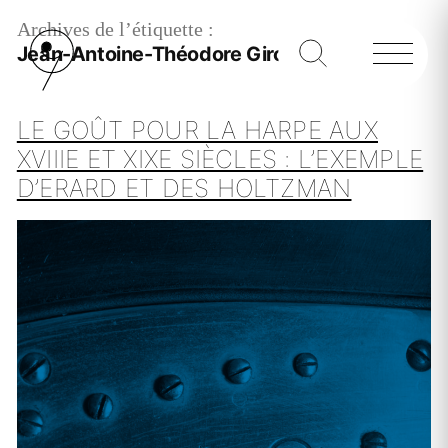
Archives de l’étiquette :
Jean-Antoine-Théodore Giroust
LE GOÛT POUR LA HARPE AUX
XVIIIE ET XIXE SIÈCLES : L’EXEMPLE
D’ERARD ET DES HOLTZMAN