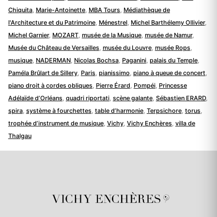
Chiquita
,
Marie-Antoinette
,
MBA Tours
,
Médiathèque de
l'Architecture et du Patrimoine
,
Ménestrel
,
Michel Barthélemy Ollivier
,
Michel Garnier
,
MOZART
,
musée de la Musique
,
musée de Namur
,
Musée du Château de Versailles
,
musée du Louvre
,
musée Rops
,
musique
,
NADERMAN
,
Nicolas Bochsa
,
Paganini
,
palais du Temple
,
Paméla Brûlart de Sillery
,
Paris
,
pianissimo
,
piano à queue de concert
,
piano droit à cordes obliques
,
Pierre Érard
,
Pompéi
,
Princesse
Adélaïde d’Orléans
,
quadri riportati
,
scène galante
,
Sébastien ERARD
,
spira
,
système à fourchettes
,
table d’harmonie
,
Terpsichore
,
torus
,
trophée d’instrument de musique
,
Vichy
,
Vichy Enchères
,
villa de
Thalgau