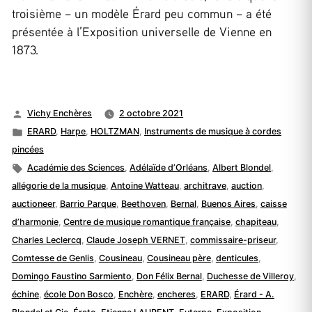
troisième – un modèle Érard peu commun – a été
présentée à l’Exposition universelle de Vienne en
1873.
Publié
Vichy Enchères
2 octobre 2021
par
Publié
ERARD
,
Harpe
,
HOLTZMAN
,
Instruments de musique à cordes
dans
pincées
Étiquettes :
Académie des Sciences
,
Adélaïde d’Orléans
,
Albert Blondel
,
allégorie de la musique
,
Antoine Watteau
,
architrave
,
auction
,
auctioneer
,
Barrio Parque
,
Beethoven
,
Bernal
,
Buenos Aires
,
caisse
d’harmonie
,
Centre de musique romantique française
,
chapiteau
,
Charles Leclercq
,
Claude Joseph VERNET
,
commissaire-priseur
,
Comtesse de Genlis
,
Cousineau
,
Cousineau père
,
denticules
,
Domingo Faustino Sarmiento
,
Don Félix Bernal
,
Duchesse de Villeroy
,
échine
,
école Don Bosco
,
Enchère
,
encheres
,
ERARD
,
Érard - A.