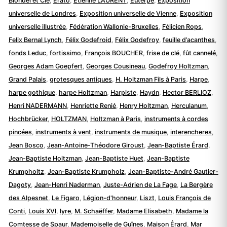
Blondel et Cie
,
Érato
,
Etienne LAURENT
,
Euterpe
,
Exposition
universelle de Londres
,
Exposition universelle de Vienne
,
Exposition
universelle illustrée
,
Fédération Wallonie-Bruxelles
,
Félicien Rops
,
Felix Bernal Lynch
,
Félix Godefroid
,
Félix Godefroy
,
feuille d’acanthes
,
fonds Leduc
,
fortissimo
,
François BOUCHER
,
frise de clé
,
fût cannelé
,
Georges Adam Goepfert
,
Georges Cousineau
,
Godefroy Holtzman
,
Grand Palais
,
grotesques antiques
,
H. Holtzman Fils à Paris
,
Harpe
,
harpe gothique
,
harpe Holtzman
,
Harpiste
,
Haydn
,
Hector BERLIOZ
,
Henri NADERMANN
,
Henriette Renié
,
Henry Holtzman
,
Herculanum
,
Hochbrücker
,
HOLTZMAN
,
Holtzman à Paris
,
instruments à cordes
pincées
,
instruments à vent
,
instruments de musique
,
interencheres
,
Jean Bosco
,
Jean-Antoine-Théodore Giroust
,
Jean-Baptiste Érard
,
Jean-Baptiste Holtzman
,
Jean-Baptiste Huet
,
Jean-Baptiste
Krumpholtz
,
Jean-Baptiste Krumpholz
,
Jean-Baptiste-André Gautier-
Dagoty
,
Jean-Henri Naderman
,
Juste-Adrien de La Fage
,
La Bergère
des Alpesnet
,
Le Figaro
,
Légion-d'honneur
,
Liszt
,
Louis François de
Conti
,
Louis XVI
,
lyre
,
M. Schaëffer
,
Madame Elisabeth
,
Madame la
Comtesse de Spaur
,
Mademoiselle de Guînes
,
Maison Érard
,
Mar