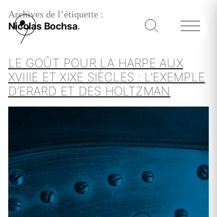
Archives de l’étiquette :
Nicolas Bochsa
LE GOÛT POUR LA HARPE AUX
XVIIIE ET XIXE SIÈCLES : L’EXEMPLE
D’ERARD ET DES HOLTZMAN