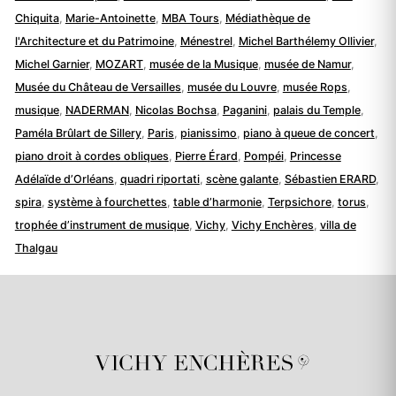
Chiquita
,
Marie-Antoinette
,
MBA Tours
,
Médiathèque de
l'Architecture et du Patrimoine
,
Ménestrel
,
Michel Barthélemy Ollivier
,
Michel Garnier
,
MOZART
,
musée de la Musique
,
musée de Namur
,
Musée du Château de Versailles
,
musée du Louvre
,
musée Rops
,
musique
,
NADERMAN
,
Nicolas Bochsa
,
Paganini
,
palais du Temple
,
Paméla Brûlart de Sillery
,
Paris
,
pianissimo
,
piano à queue de concert
,
piano droit à cordes obliques
,
Pierre Érard
,
Pompéi
,
Princesse
Adélaïde d’Orléans
,
quadri riportati
,
scène galante
,
Sébastien ERARD
,
spira
,
système à fourchettes
,
table d’harmonie
,
Terpsichore
,
torus
,
trophée d’instrument de musique
,
Vichy
,
Vichy Enchères
,
villa de
Thalgau