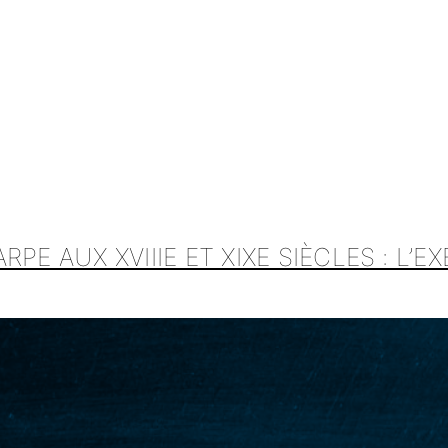
PE AUX XVIIIE ET XIXE SIÈCLES : L’E