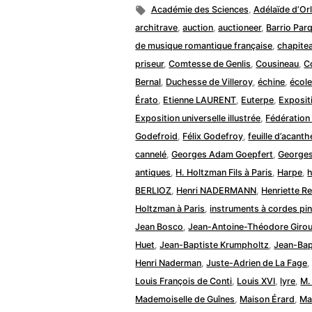
dans
Étiquettes :
Académie des Sciences
,
Adélaïde d’Or
architrave
,
auction
,
auctioneer
,
Barrio Par
de musique romantique française
,
chapite
priseur
,
Comtesse de Genlis
,
Cousineau
,
C
Bernal
,
Duchesse de Villeroy
,
échine
,
écol
Érato
,
Etienne LAURENT
,
Euterpe
,
Exposit
Exposition universelle illustrée
,
Fédératio
Godefroid
,
Félix Godefroy
,
feuille d’acanth
cannelé
,
Georges Adam Goepfert
,
Georges
antiques
,
H. Holtzman Fils à Paris
,
Harpe
,
h
BERLIOZ
,
Henri NADERMANN
,
Henriette Re
Holtzman à Paris
,
instruments à cordes pi
Jean Bosco
,
Jean-Antoine-Théodore Giro
Huet
,
Jean-Baptiste Krumpholtz
,
Jean-Bap
Henri Naderman
,
Juste-Adrien de La Fage
Louis François de Conti
,
Louis XVI
,
lyre
,
M.
Mademoiselle de Guînes
,
Maison Érard
,
Ma