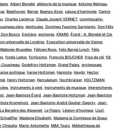
léans
,
Albert Blondel
,
allégorie de la musique
,
Antoine Watteau
,
que
,
Beethoven
,
Bernal
,
Buenos Aires
,
caisse d’harmonie
,
Centre
au
,
Charles Leclercq
,
Claude Joseph VERNET
,
commissaire-
ousineau père
,
denticules
,
Domingo Faustino Sarmiento
,
Don Félix
e Don Bosco
,
Enchère
,
encheres
,
ERARD
,
Érard - A. Blondel et Cie
,
ion universelle de Londres
,
Exposition universelle de Vienne
,
n Wallonie-Bruxelles
,
Félicien Rops
,
Felix Bernal Lynch
,
Félix
es
,
fonds Leduc
,
fortissimo
,
François BOUCHER
,
frise de clé
,
fût
 Cousineau
,
Godefroy Holtzman
,
Grand Palais
,
grotesques
arpe gothique
,
harpe Holtzman
,
Harpiste
,
Haydn
,
Hector
nié
,
Henry Holtzman
,
Herculanum
,
Hochbrücker
,
HOLTZMAN
,
ncées
,
instruments à vent
,
instruments de musique
,
interencheres
,
ust
,
Jean-Baptiste Érard
,
Jean-Baptiste Holtzman
,
Jean-Baptiste
tiste Krumpholz
,
Jean-Baptiste-André Gautier-Dagoty
,
Jean-
,
La Bergère des Alpesnet
,
Le Figaro
,
Légion-d'honneur
,
Liszt
,
 Schaëffer
,
Madame Elisabeth
,
Madame la Comtesse de Spaur
,
r Chiquita
,
Marie-Antoinette
,
MBA Tours
,
Médiathèque de