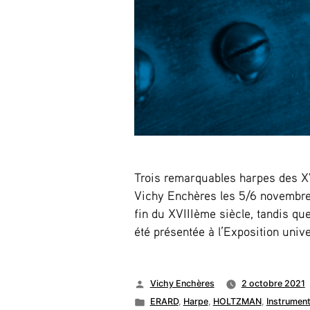
Trois remarquables harpes des X
Vichy Enchères les 5/6 novembre 
fin du XVIIIème siècle, tandis q
été présentée à l’Exposition univ
Publié
Vichy Enchères
2 octobre 2021
par
Publié
ERARD
,
Harpe
,
HOLTZMAN
,
Instrument