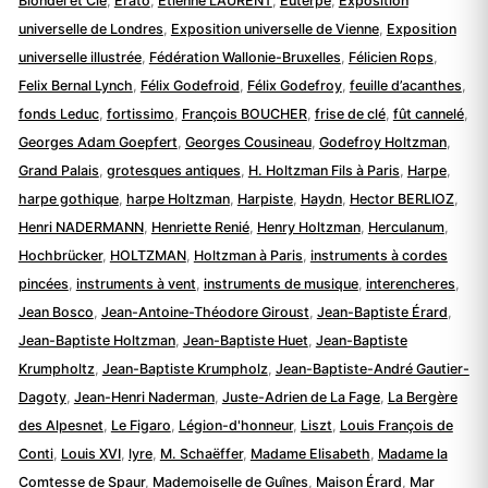
Blondel et Cie
,
Érato
,
Etienne LAURENT
,
Euterpe
,
Exposition
universelle de Londres
,
Exposition universelle de Vienne
,
Exposition
universelle illustrée
,
Fédération Wallonie-Bruxelles
,
Félicien Rops
,
Felix Bernal Lynch
,
Félix Godefroid
,
Félix Godefroy
,
feuille d’acanthes
,
fonds Leduc
,
fortissimo
,
François BOUCHER
,
frise de clé
,
fût cannelé
,
Georges Adam Goepfert
,
Georges Cousineau
,
Godefroy Holtzman
,
Grand Palais
,
grotesques antiques
,
H. Holtzman Fils à Paris
,
Harpe
,
harpe gothique
,
harpe Holtzman
,
Harpiste
,
Haydn
,
Hector BERLIOZ
,
Henri NADERMANN
,
Henriette Renié
,
Henry Holtzman
,
Herculanum
,
Hochbrücker
,
HOLTZMAN
,
Holtzman à Paris
,
instruments à cordes
pincées
,
instruments à vent
,
instruments de musique
,
interencheres
,
Jean Bosco
,
Jean-Antoine-Théodore Giroust
,
Jean-Baptiste Érard
,
Jean-Baptiste Holtzman
,
Jean-Baptiste Huet
,
Jean-Baptiste
Krumpholtz
,
Jean-Baptiste Krumpholz
,
Jean-Baptiste-André Gautier-
Dagoty
,
Jean-Henri Naderman
,
Juste-Adrien de La Fage
,
La Bergère
des Alpesnet
,
Le Figaro
,
Légion-d'honneur
,
Liszt
,
Louis François de
Conti
,
Louis XVI
,
lyre
,
M. Schaëffer
,
Madame Elisabeth
,
Madame la
Comtesse de Spaur
,
Mademoiselle de Guînes
,
Maison Érard
,
Mar