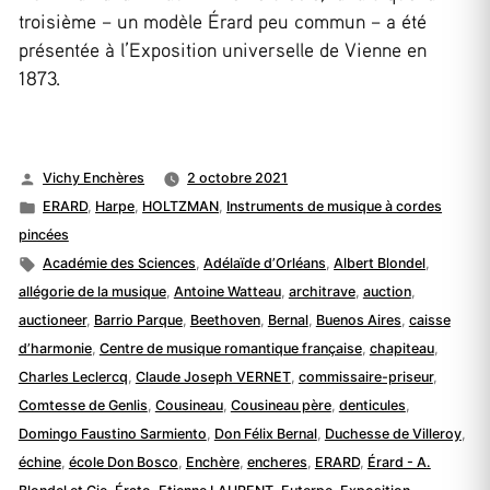
troisième – un modèle Érard peu commun – a été
présentée à l’Exposition universelle de Vienne en
1873.
Publié
Vichy Enchères
2 octobre 2021
par
Publié
ERARD
,
Harpe
,
HOLTZMAN
,
Instruments de musique à cordes
dans
pincées
Étiquettes :
Académie des Sciences
,
Adélaïde d’Orléans
,
Albert Blondel
,
allégorie de la musique
,
Antoine Watteau
,
architrave
,
auction
,
auctioneer
,
Barrio Parque
,
Beethoven
,
Bernal
,
Buenos Aires
,
caisse
d’harmonie
,
Centre de musique romantique française
,
chapiteau
,
Charles Leclercq
,
Claude Joseph VERNET
,
commissaire-priseur
,
Comtesse de Genlis
,
Cousineau
,
Cousineau père
,
denticules
,
Domingo Faustino Sarmiento
,
Don Félix Bernal
,
Duchesse de Villeroy
,
échine
,
école Don Bosco
,
Enchère
,
encheres
,
ERARD
,
Érard - A.