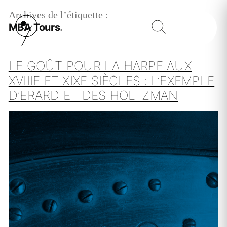
Archives de l’étiquette :
MBA Tours
LE GOÛT POUR LA HARPE AUX
XVIIIE ET XIXE SIÈCLES : L’EXEMPLE
D’ERARD ET DES HOLTZMAN