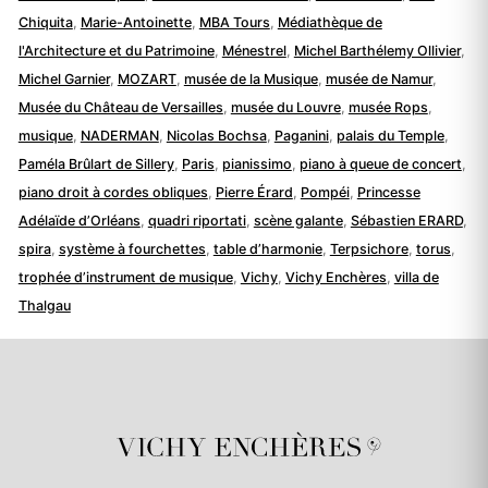
Chiquita
,
Marie-Antoinette
,
MBA Tours
,
Médiathèque de
l'Architecture et du Patrimoine
,
Ménestrel
,
Michel Barthélemy Ollivier
,
Michel Garnier
,
MOZART
,
musée de la Musique
,
musée de Namur
,
Musée du Château de Versailles
,
musée du Louvre
,
musée Rops
,
musique
,
NADERMAN
,
Nicolas Bochsa
,
Paganini
,
palais du Temple
,
Paméla Brûlart de Sillery
,
Paris
,
pianissimo
,
piano à queue de concert
,
piano droit à cordes obliques
,
Pierre Érard
,
Pompéi
,
Princesse
Adélaïde d’Orléans
,
quadri riportati
,
scène galante
,
Sébastien ERARD
,
spira
,
système à fourchettes
,
table d’harmonie
,
Terpsichore
,
torus
,
trophée d’instrument de musique
,
Vichy
,
Vichy Enchères
,
villa de
Thalgau