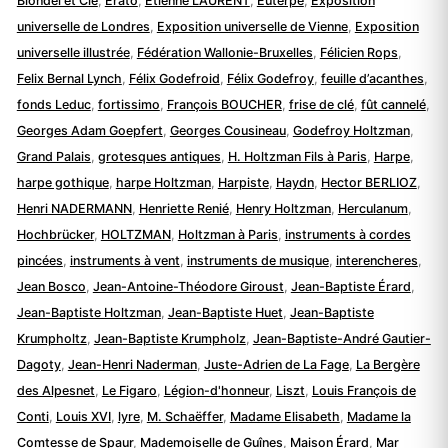
Blondel et Cie
,
Érato
,
Etienne LAURENT
,
Euterpe
,
Exposition
universelle de Londres
,
Exposition universelle de Vienne
,
Exposition
universelle illustrée
,
Fédération Wallonie-Bruxelles
,
Félicien Rops
,
Felix Bernal Lynch
,
Félix Godefroid
,
Félix Godefroy
,
feuille d’acanthes
,
fonds Leduc
,
fortissimo
,
François BOUCHER
,
frise de clé
,
fût cannelé
,
Georges Adam Goepfert
,
Georges Cousineau
,
Godefroy Holtzman
,
Grand Palais
,
grotesques antiques
,
H. Holtzman Fils à Paris
,
Harpe
,
harpe gothique
,
harpe Holtzman
,
Harpiste
,
Haydn
,
Hector BERLIOZ
,
Henri NADERMANN
,
Henriette Renié
,
Henry Holtzman
,
Herculanum
,
Hochbrücker
,
HOLTZMAN
,
Holtzman à Paris
,
instruments à cordes
pincées
,
instruments à vent
,
instruments de musique
,
interencheres
,
Jean Bosco
,
Jean-Antoine-Théodore Giroust
,
Jean-Baptiste Érard
,
Jean-Baptiste Holtzman
,
Jean-Baptiste Huet
,
Jean-Baptiste
Krumpholtz
,
Jean-Baptiste Krumpholz
,
Jean-Baptiste-André Gautier-
Dagoty
,
Jean-Henri Naderman
,
Juste-Adrien de La Fage
,
La Bergère
des Alpesnet
,
Le Figaro
,
Légion-d'honneur
,
Liszt
,
Louis François de
Conti
,
Louis XVI
,
lyre
,
M. Schaëffer
,
Madame Elisabeth
,
Madame la
Comtesse de Spaur
,
Mademoiselle de Guînes
,
Maison Érard
,
Mar