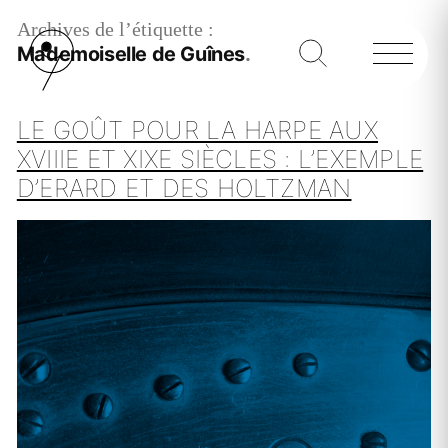
Archives de l’étiquette :
Mademoiselle de Guînes
LE GOÛT POUR LA HARPE AUX
XVIIIE ET XIXE SIÈCLES : L’EXEMPLE
D’ERARD ET DES HOLTZMAN