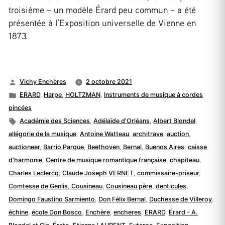
troisième – un modèle Érard peu commun – a été
présentée à l’Exposition universelle de Vienne en
1873.
Publié
Vichy Enchères
2 octobre 2021
par
Publié
ERARD
,
Harpe
,
HOLTZMAN
,
Instruments de musique à cordes
dans
pincées
Étiquettes :
Académie des Sciences
,
Adélaïde d’Orléans
,
Albert Blondel
,
allégorie de la musique
,
Antoine Watteau
,
architrave
,
auction
,
auctioneer
,
Barrio Parque
,
Beethoven
,
Bernal
,
Buenos Aires
,
caisse
d’harmonie
,
Centre de musique romantique française
,
chapiteau
,
Charles Leclercq
,
Claude Joseph VERNET
,
commissaire-priseur
,
Comtesse de Genlis
,
Cousineau
,
Cousineau père
,
denticules
,
Domingo Faustino Sarmiento
,
Don Félix Bernal
,
Duchesse de Villeroy
,
échine
,
école Don Bosco
,
Enchère
,
encheres
,
ERARD
,
Érard - A.