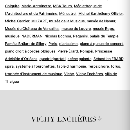
Chiquita
,
Marie-Antoinette
,
MBA Tours
,
Médiathèque de
l'Architecture et du Patrimoine
,
Ménestrel
,
Michel Barthélemy Ollivier
,
Michel Garnier
,
MOZART
,
musée de la Musique
,
musée de Namur
,
Musée du Château de Versailles
,
musée du Louvre
,
musée Rops
,
musique
,
NADERMAN
,
Nicolas Bochsa
,
Paganini
,
palais du Temple
,
Paméla Brûlart de Sillery
,
Paris
,
pianissimo
,
piano à queue de concert
,
piano droit à cordes obliques
,
Pierre Érard
,
Pompéi
,
Princesse
Adélaïde d’Orléans
,
quadri riportati
,
scène galante
,
Sébastien ERARD
,
spira
,
système à fourchettes
,
table d’harmonie
,
Terpsichore
,
torus
,
trophée d’instrument de musique
,
Vichy
,
Vichy Enchères
,
villa de
Thalgau