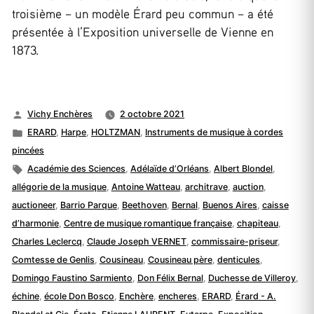
troisième – un modèle Érard peu commun – a été
présentée à l’Exposition universelle de Vienne en
1873.
Publié
Vichy Enchères
2 octobre 2021
par
Publié
ERARD
,
Harpe
,
HOLTZMAN
,
Instruments de musique à cordes
dans
pincées
Étiquettes :
Académie des Sciences
,
Adélaïde d’Orléans
,
Albert Blondel
,
allégorie de la musique
,
Antoine Watteau
,
architrave
,
auction
,
auctioneer
,
Barrio Parque
,
Beethoven
,
Bernal
,
Buenos Aires
,
caisse
d’harmonie
,
Centre de musique romantique française
,
chapiteau
,
Charles Leclercq
,
Claude Joseph VERNET
,
commissaire-priseur
,
Comtesse de Genlis
,
Cousineau
,
Cousineau père
,
denticules
,
Domingo Faustino Sarmiento
,
Don Félix Bernal
,
Duchesse de Villeroy
,
échine
,
école Don Bosco
,
Enchère
,
encheres
,
ERARD
,
Érard - A.