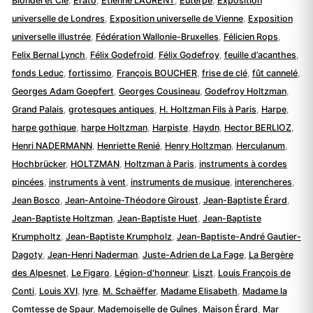
Blondel et Cie
,
Érato
,
Etienne LAURENT
,
Euterpe
,
Exposition
universelle de Londres
,
Exposition universelle de Vienne
,
Exposition
universelle illustrée
,
Fédération Wallonie-Bruxelles
,
Félicien Rops
,
Felix Bernal Lynch
,
Félix Godefroid
,
Félix Godefroy
,
feuille d’acanthes
,
fonds Leduc
,
fortissimo
,
François BOUCHER
,
frise de clé
,
fût cannelé
,
Georges Adam Goepfert
,
Georges Cousineau
,
Godefroy Holtzman
,
Grand Palais
,
grotesques antiques
,
H. Holtzman Fils à Paris
,
Harpe
,
harpe gothique
,
harpe Holtzman
,
Harpiste
,
Haydn
,
Hector BERLIOZ
,
Henri NADERMANN
,
Henriette Renié
,
Henry Holtzman
,
Herculanum
,
Hochbrücker
,
HOLTZMAN
,
Holtzman à Paris
,
instruments à cordes
pincées
,
instruments à vent
,
instruments de musique
,
interencheres
,
Jean Bosco
,
Jean-Antoine-Théodore Giroust
,
Jean-Baptiste Érard
,
Jean-Baptiste Holtzman
,
Jean-Baptiste Huet
,
Jean-Baptiste
Krumpholtz
,
Jean-Baptiste Krumpholz
,
Jean-Baptiste-André Gautier-
Dagoty
,
Jean-Henri Naderman
,
Juste-Adrien de La Fage
,
La Bergère
des Alpesnet
,
Le Figaro
,
Légion-d'honneur
,
Liszt
,
Louis François de
Conti
,
Louis XVI
,
lyre
,
M. Schaëffer
,
Madame Elisabeth
,
Madame la
Comtesse de Spaur
,
Mademoiselle de Guînes
,
Maison Érard
,
Mar