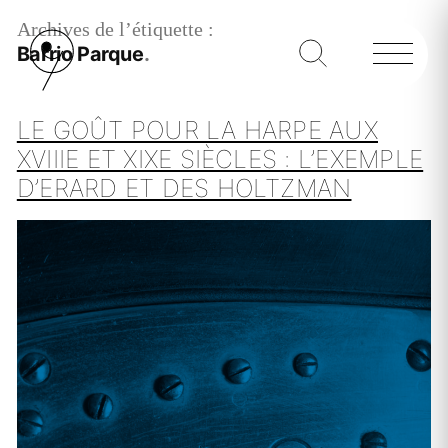
Archives de l’étiquette :
Barrio Parque
LE GOÛT POUR LA HARPE AUX
XVIIIE ET XIXE SIÈCLES : L’EXEMPLE
D’ERARD ET DES HOLTZMAN