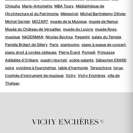
Chiquita
,
Marie-Antoinette
,
MBA Tours
,
Médiathèque de
l'Architecture et du Patrimoine
,
Ménestrel
,
Michel Barthélemy Ollivier
,
Michel Garnier
,
MOZART
,
musée de la Musique
,
musée de Namur
,
Musée du Château de Versailles
,
musée du Louvre
,
musée Rops
,
musique
,
NADERMAN
,
Nicolas Bochsa
,
Paganini
,
palais du Temple
,
Paméla Brûlart de Sillery
,
Paris
,
pianissimo
,
piano à queue de concert
,
piano droit à cordes obliques
,
Pierre Érard
,
Pompéi
,
Princesse
Adélaïde d’Orléans
,
quadri riportati
,
scène galante
,
Sébastien ERARD
,
spira
,
système à fourchettes
,
table d’harmonie
,
Terpsichore
,
torus
,
trophée d’instrument de musique
,
Vichy
,
Vichy Enchères
,
villa de
Thalgau