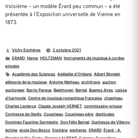
troisième – un modèle Érard peu commun – a été
présentée à l’Exposition universelle de Vienne en
1873.
Publié
Vichy Enchères
2 octobre 2021
par
Publié
ERARD
,
Harpe
,
HOLTZMAN
,
Instruments de musique à cordes
dans
pincées
Étiquettes :
Académie des Sciences
,
Adélaïde d’Orléans
,
Albert Blondel
,
allégorie de la musique
,
Antoine Watteau
,
architrave
,
auction
,
auctioneer
,
Barrio Parque
,
Beethoven
,
Bernal
,
Buenos Aires
,
caisse
d’harmonie
,
Centre de musique romantique française
,
chapiteau
,
Charles Leclercq
,
Claude Joseph VERNET
,
commissaire-priseur
,
Comtesse de Genlis
,
Cousineau
,
Cousineau père
,
denticules
,
Domingo Faustino Sarmiento
,
Don Félix Bernal
,
Duchesse de Villeroy
,
échine
,
école Don Bosco
,
Enchère
,
encheres
,
ERARD
,
Érard - A.