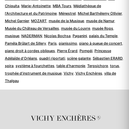
Chiquita
,
Marie-Antoinette
,
MBA Tours
,
Médiathèque de
l'Architecture et du Patrimoine
,
Ménestrel
,
Michel Barthélemy Ollivier
,
Michel Garnier
,
MOZART
,
musée de la Musique
,
musée de Namur
,
Musée du Château de Versailles
,
musée du Louvre
,
musée Rops
,
musique
,
NADERMAN
,
Nicolas Bochsa
,
Paganini
,
palais du Temple
,
Paméla Brûlart de Sillery
,
Paris
,
pianissimo
,
piano à queue de concert
,
piano droit à cordes obliques
,
Pierre Érard
,
Pompéi
,
Princesse
Adélaïde d’Orléans
,
quadri riportati
,
scène galante
,
Sébastien ERARD
,
spira
,
système à fourchettes
,
table d’harmonie
,
Terpsichore
,
torus
,
trophée d’instrument de musique
,
Vichy
,
Vichy Enchères
,
villa de
Thalgau