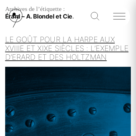
Archives de l’étiquette :
Érard – A. Blondel et Cie
LE GOÛT POUR LA HARPE AUX
XVIIIE ET XIXE SIÈCLES : L’EXEMPLE
D’ERARD ET DES HOLTZMAN