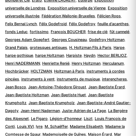
Blondel et Cie
,
Érato
,
Etienne LAURENT
,
Euterpe
,
Exposition
universelle de Londres
,
Exposition universelle de Vienne
,
Exposition
universelle illustrée
,
Fédération Wallonie-Bruxelles
,
Félicien Rops
,
Felix Bernal Lynch
,
Félix Godefroid
,
Félix Godefroy
,
feuille d’acanthes
,
fonds Leduc
,
fortissimo
,
François BOUCHER
,
frise de clé
,
fût cannelé
,
Georges Adam Goepfert
,
Georges Cousineau
,
Godefroy Holtzman
,
Grand Palais
,
grotesques antiques
,
H. Holtzman Fils à Paris
,
Harpe
,
harpe gothique
,
harpe Holtzman
,
Harpiste
,
Haydn
,
Hector BERLIOZ
,
Henri NADERMANN
,
Henriette Renié
,
Henry Holtzman
,
Herculanum
,
Hochbrücker
,
HOLTZMAN
,
Holtzman à Paris
,
instruments à cordes
pincées
,
instruments à vent
,
instruments de musique
,
interencheres
,
Jean Bosco
,
Jean-Antoine-Théodore Giroust
,
Jean-Baptiste Érard
,
Jean-Baptiste Holtzman
,
Jean-Baptiste Huet
,
Jean-Baptiste
Krumpholtz
,
Jean-Baptiste Krumpholz
,
Jean-Baptiste-André Gautier-
Dagoty
,
Jean-Henri Naderman
,
Juste-Adrien de La Fage
,
La Bergère
des Alpesnet
,
Le Figaro
,
Légion-d'honneur
,
Liszt
,
Louis François de
Conti
,
Louis XVI
,
lyre
,
M. Schaëffer
,
Madame Elisabeth
,
Madame la
Comtesse de Spaur
,
Mademoiselle de Guînes
,
Maison Érard
,
Mar