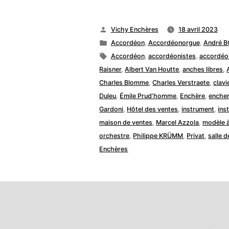
Publié
Vichy Enchères
18 avril 2023
par
Publié
Accordéon
,
Accordéonorgue
,
André 
dans
Étiquettes :
Accordéon
,
accordéonistes
,
accordéo
Raisner
,
Albert Van Houtte
,
anches libres
,
Charles Blomme
,
Charles Verstraete
,
clav
Duleu
,
Émile Prud’homme
,
Enchère
,
enche
Gardoni
,
Hôtel des ventes
,
instrument
,
ins
maison de ventes
,
Marcel Azzola
,
modèle à
orchestre
,
Philippe KRÜMM
,
Privat
,
salle 
Enchères