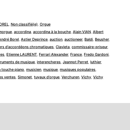
BOREL
,
Non classifié(e)
,
Orgue
norgue
,
accordina
,
accordina à la bouche
,
Alain VIAN
,
Albert
André Borel
,
Astier Deprince
,
auction
,
auctioneer
,
Baldi
,
Beusher
,
iers d’accordéons chromatiques
,
Clavieta
,
commissaire-priseur
,
res
,
Etienne LAURENT
,
Ferrari Alexander
,
France
,
Fredo Gardoni
,
truments de musique
,
interencheres
,
Jeannot Perret
,
luthier
,
 touche piano
,
musicien
,
musique
,
musiques populaires
,
des ventes
,
Simonet
,
tuyaux d’orgue
,
Verchuren
,
Vichy
,
Vichy