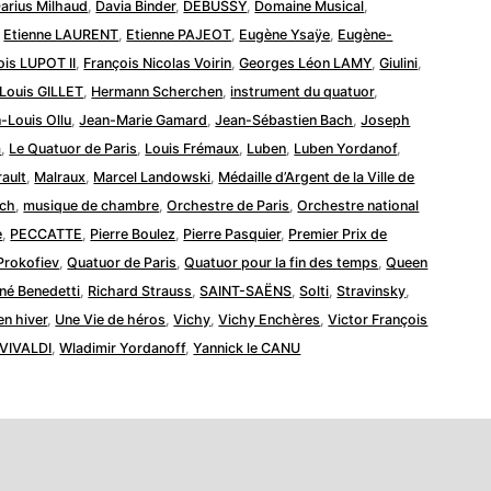
arius Milhaud
,
Davia Binder
,
DEBUSSY
,
Domaine Musical
,
,
Etienne LAURENT
,
Etienne PAJEOT
,
Eugène Ysaÿe
,
Eugène-
ois LUPOT II
,
François Nicolas Voirin
,
Georges Léon LAMY
,
Giulini
,
 Louis GILLET
,
Hermann Scherchen
,
instrument du quatuor
,
-Louis Ollu
,
Jean-Marie Gamard
,
Jean-Sébastien Bach
,
Joseph
m
,
Le Quatuor de Paris
,
Louis Frémaux
,
Luben
,
Luben Yordanof
,
ault
,
Malraux
,
Marcel Landowski
,
Médaille d’Argent de la Ville de
ch
,
musique de chambre
,
Orchestre de Paris
,
Orchestre national
e
,
PECCATTE
,
Pierre Boulez
,
Pierre Pasquier
,
Premier Prix de
Prokofiev
,
Quatuor de Paris
,
Quatuor pour la fin des temps
,
Queen
né Benedetti
,
Richard Strauss
,
SAINT-SAËNS
,
Solti
,
Stravinsky
,
en hiver
,
Une Vie de héros
,
Vichy
,
Vichy Enchères
,
Victor François
VIVALDI
,
Wladimir Yordanoff
,
Yannick le CANU