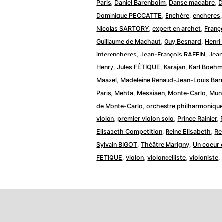
Paris
,
Daniel Barenboim
,
Danse macabre
,
D
Dominique PECCATTE
,
Enchère
,
encheres
Nicolas SARTORY
,
expert en archet
,
Franç
Guillaume de Machaut
,
Guy Besnard
,
Henri
interencheres
,
Jean-François RAFFIN
,
Jean
Henry
,
Jules FÉTIQUE
,
Karajan
,
Karl Boeh
Maazel
,
Madeleine Renaud-Jean-Louis Barr
Paris
,
Mehta
,
Messiaen
,
Monte-Carlo
,
Mun
de Monte-Carlo
,
orchestre philharmoniqu
violon
,
premier violon solo
,
Prince Rainier
,
Elisabeth Competition
,
Reine Elisabeth
,
Re
Sylvain BIGOT
,
Théâtre Marigny
,
Un coeur 
FETIQUE
,
violon
,
violoncelliste
,
violoniste
,