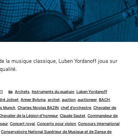
de la musique classique, Luben Yordanoff joua sur
qualité.
Publié
21
Archets
,
Instruments du quatuor
,
Luben Yordanoff
dans
ré Jolivet
,
Anner Bylsma
,
archet
,
auction
,
auctioneer
,
BACH
,
es Munch
,
Charles Nicolas BAZIN
,
chef d’orchestre
,
Chevalier de
Chevalier de la Légion d’honneur
,
Claude Sautet
,
Commandeur de
seur
,
Concert royal
,
Concerto pour violon
,
Concours international
,
Conservatoire National Supérieur de Musique et de Danse de