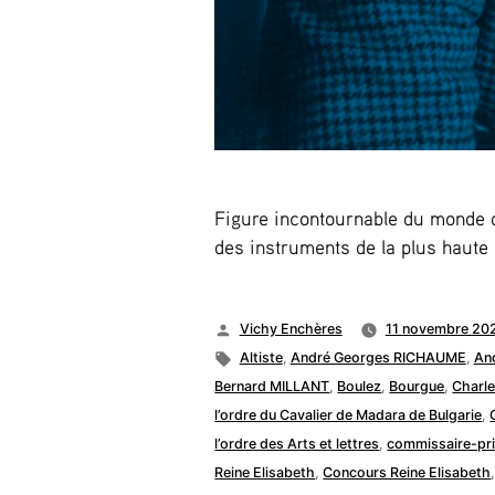
Figure incontournable du monde 
des instruments de la plus haute 
Publié
Vichy Enchères
11 novembre 20
par
Étiquettes :
Altiste
,
André Georges RICHAUME
,
And
Bernard MILLANT
,
Boulez
,
Bourgue
,
Charl
l’ordre du Cavalier de Madara de Bulgarie
,
l’ordre des Arts et lettres
,
commissaire-pri
Reine Elisabeth
,
Concours Reine Elisabeth