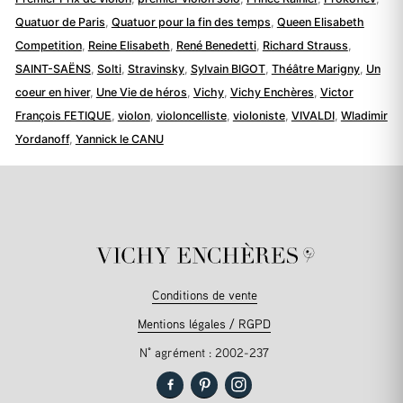
Quatuor de Paris
,
Quatuor pour la fin des temps
,
Queen Elisabeth
Competition
,
Reine Elisabeth
,
René Benedetti
,
Richard Strauss
,
SAINT-SAËNS
,
Solti
,
Stravinsky
,
Sylvain BIGOT
,
Théâtre Marigny
,
Un
coeur en hiver
,
Une Vie de héros
,
Vichy
,
Vichy Enchères
,
Victor
François FETIQUE
,
violon
,
violoncelliste
,
violoniste
,
VIVALDI
,
Wladimir
Yordanoff
,
Yannick le CANU
Conditions de vente
Mentions légales / RGPD
N° agrément : 2002-237