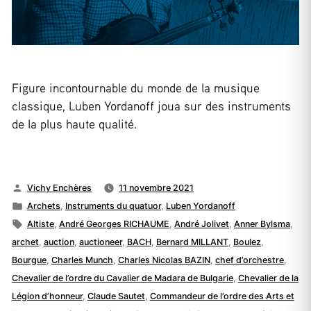
Figure incontournable du monde de la musique
classique, Luben Yordanoff joua sur des instruments
de la plus haute qualité.
Publié
Vichy Enchères
11 novembre 2021
par
Publié
Archets
,
Instruments du quatuor
,
Luben Yordanoff
dans
Étiquettes :
Altiste
,
André Georges RICHAUME
,
André Jolivet
,
Anner Bylsma
,
archet
,
auction
,
auctioneer
,
BACH
,
Bernard MILLANT
,
Boulez
,
Bourgue
,
Charles Munch
,
Charles Nicolas BAZIN
,
chef d’orchestre
,
Chevalier de l’ordre du Cavalier de Madara de Bulgarie
,
Chevalier de la
Légion d’honneur
,
Claude Sautet
,
Commandeur de l’ordre des Arts et