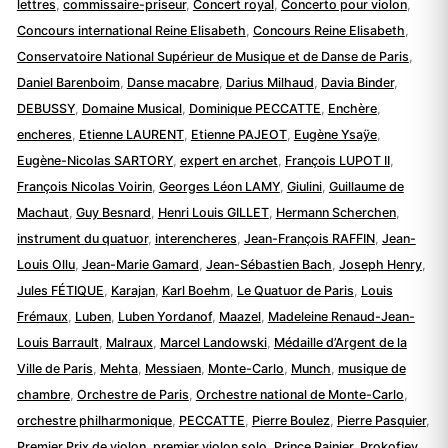
lettres
,
commissaire-priseur
,
Concert royal
,
Concerto pour violon
,
Concours international Reine Elisabeth
,
Concours Reine Elisabeth
,
Conservatoire National Supérieur de Musique et de Danse de Paris
,
Daniel Barenboim
,
Danse macabre
,
Darius Milhaud
,
Davia Binder
,
DEBUSSY
,
Domaine Musical
,
Dominique PECCATTE
,
Enchère
,
encheres
,
Etienne LAURENT
,
Etienne PAJEOT
,
Eugène Ysaÿe
,
Eugène-Nicolas SARTORY
,
expert en archet
,
François LUPOT II
,
François Nicolas Voirin
,
Georges Léon LAMY
,
Giulini
,
Guillaume de
Machaut
,
Guy Besnard
,
Henri Louis GILLET
,
Hermann Scherchen
,
instrument du quatuor
,
interencheres
,
Jean-François RAFFIN
,
Jean-
Louis Ollu
,
Jean-Marie Gamard
,
Jean-Sébastien Bach
,
Joseph Henry
,
Jules FÉTIQUE
,
Karajan
,
Karl Boehm
,
Le Quatuor de Paris
,
Louis
Frémaux
,
Luben
,
Luben Yordanof
,
Maazel
,
Madeleine Renaud-Jean-
Louis Barrault
,
Malraux
,
Marcel Landowski
,
Médaille d’Argent de la
Ville de Paris
,
Mehta
,
Messiaen
,
Monte-Carlo
,
Munch
,
musique de
chambre
,
Orchestre de Paris
,
Orchestre national de Monte-Carlo
,
orchestre philharmonique
,
PECCATTE
,
Pierre Boulez
,
Pierre Pasquier
,
Premier Prix de violon
,
premier violon solo
,
Prince Rainier
,
Prokofiev
,