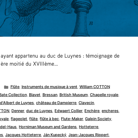
n ayant appartenu au duc de Luynes : témoignage de
mière moitié du XVIIIème…
Posted
Flûte
,
Instruments de musique à vent
,
William COTTON
in
Bate Collection
,
Blavet
,
Bressan
,
British Museum
,
Chapelle royale
,
 d'Albert de Luynes
,
château de Dampierre
,
Clavecin
,
TTON
,
Denner
,
duc de Luynes
,
Edwaert Collier
,
Enchère
,
encheres
,
royale
,
flageolet
,
flûte
,
flûte à bec
,
Flute-Maker
,
Galpin Society
,
del-Haus
,
Horniman Museum and Gardens
,
Hotteterre
,
es
,
Jacques Hotteterre
,
Ján Kupecký
,
Jean-Jacques Rippert
,