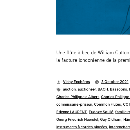
Une flûte à bec de William Cotto
la facture londonienne de la pre
Posted
Vichy Enchères
3 October 2021
by
Tags:
auction
,
auctioneer
,
BACH
,
Bassoons
,
Charles Philippe d'Albert
,
Charles Philippe
commissaire-priseur
,
Common Flutes
,
CO
Etienne LAURENT
,
Eudoxe Soulié
,
famille 
Georg Friedrich Haendel
,
Guy Oldham
,
Hän
instruments à cordes pincées
,
interencher