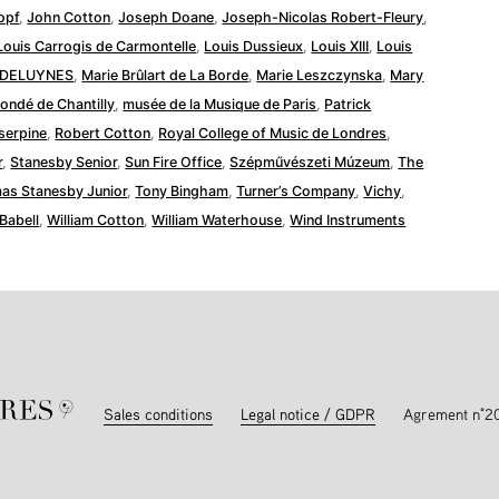
opf
,
John Cotton
,
Joseph Doane
,
Joseph-Nicolas Robert-Fleury
,
Louis Carrogis de Carmontelle
,
Louis Dussieux
,
Louis XIII
,
Louis
.DELUYNES
,
Marie Brûlart de La Borde
,
Marie Leszczynska
,
Mary
ondé de Chantilly
,
musée de la Musique de Paris
,
Patrick
serpine
,
Robert Cotton
,
Royal College of Music de Londres
,
r
,
Stanesby Senior
,
Sun Fire Office
,
Szépművészeti Múzeum
,
The
as Stanesby Junior
,
Tony Bingham
,
Turner’s Company
,
Vichy
,
 Babell
,
William Cotton
,
William Waterhouse
,
Wind Instruments
Sales conditions
Legal notice / GDPR
Agrement n°2