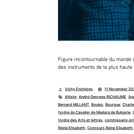
Figure incontournable du monde 
des instruments de la plus haute 
Posted
Vichy Enchères
11 November 20
by
Tags:
Altiste
,
André Georges RICHAUME
,
And
Bernard MILLANT
,
Boulez
,
Bourgue
,
Charl
l’ordre du Cavalier de Madara de Bulgarie
,
l’ordre des Arts et lettres
,
commissaire-pri
Reine Elisabeth
,
Concours Reine Elisabeth