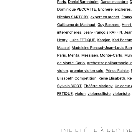
Paris
,
Daniel Barenboim
,
Danse macabre
,
D
Dominique PECCATTE
,
Enchère
,
encheres
Nicolas SARTORY
,
expert en archet
,
Franç
Guillaume de Machaut
,
Guy Besnard
,
Henri
interencheres
,
Jean-François RAFFIN
,
Jean
Henry
,
Jules FÉTIQUE
,
Karajan
,
Karl Boeh
Maazel
,
Madeleine Renaud-Jean-Louis Barr
Paris
,
Mehta
,
Messiaen
,
Monte-Carlo
,
Mun
de Monte-Carlo
,
orchestre philharmoniqu
violon
,
premier violon solo
,
Prince Rainier
,
Elisabeth Competition
,
Reine Elisabeth
,
Re
Sylvain BIGOT
,
Théâtre Marigny
,
Un coeur 
FETIQUE
,
violon
,
violoncelliste
,
violoniste
,
UNE FLÛTE À BEC D