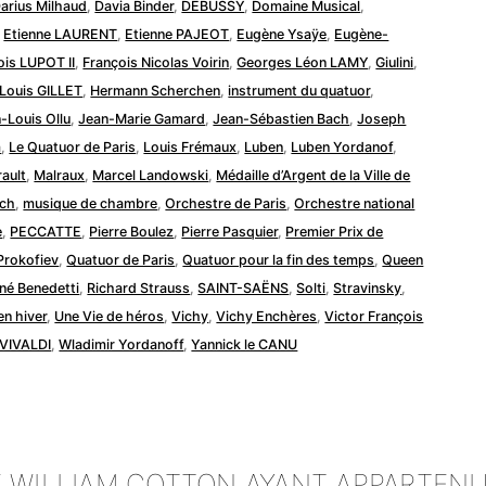
arius Milhaud
,
Davia Binder
,
DEBUSSY
,
Domaine Musical
,
,
Etienne LAURENT
,
Etienne PAJEOT
,
Eugène Ysaÿe
,
Eugène-
ois LUPOT II
,
François Nicolas Voirin
,
Georges Léon LAMY
,
Giulini
,
 Louis GILLET
,
Hermann Scherchen
,
instrument du quatuor
,
-Louis Ollu
,
Jean-Marie Gamard
,
Jean-Sébastien Bach
,
Joseph
m
,
Le Quatuor de Paris
,
Louis Frémaux
,
Luben
,
Luben Yordanof
,
ault
,
Malraux
,
Marcel Landowski
,
Médaille d’Argent de la Ville de
ch
,
musique de chambre
,
Orchestre de Paris
,
Orchestre national
e
,
PECCATTE
,
Pierre Boulez
,
Pierre Pasquier
,
Premier Prix de
Prokofiev
,
Quatuor de Paris
,
Quatuor pour la fin des temps
,
Queen
né Benedetti
,
Richard Strauss
,
SAINT-SAËNS
,
Solti
,
Stravinsky
,
en hiver
,
Une Vie de héros
,
Vichy
,
Vichy Enchères
,
Victor François
VIVALDI
,
Wladimir Yordanoff
,
Yannick le CANU
E WILLIAM COTTON AYANT APPARTEN