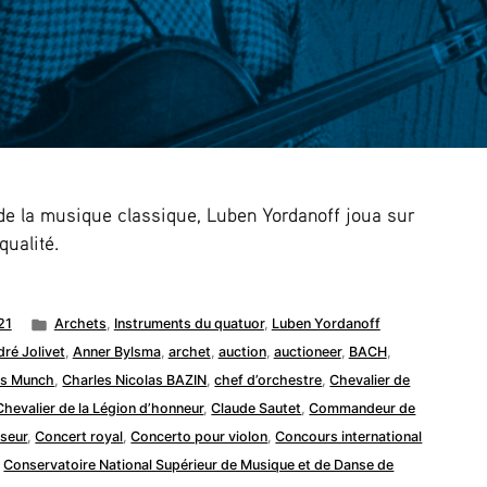
de la musique classique, Luben Yordanoff joua sur
qualité.
Posted
21
Archets
,
Instruments du quatuor
,
Luben Yordanoff
in
ré Jolivet
,
Anner Bylsma
,
archet
,
auction
,
auctioneer
,
BACH
,
es Munch
,
Charles Nicolas BAZIN
,
chef d’orchestre
,
Chevalier de
Chevalier de la Légion d’honneur
,
Claude Sautet
,
Commandeur de
seur
,
Concert royal
,
Concerto pour violon
,
Concours international
,
Conservatoire National Supérieur de Musique et de Danse de