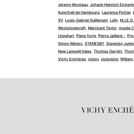
Jeremy Montagu
,
Johann Heinrich Eichent
Kunsthall de Hambourg
,
Laurence Pottier
,
XV
,
Louis-Gabriel Guillemain
,
Lully
,
M.LE.D
Woolstonecraft
,
Merchant Taylor
,
musée C
Urquhart
,
Piano forte
,
Pierre Jaillard -
,
Pro
Simon Waters
,
STANESBY
,
Stanesby Junio
New Langwill Index
,
Thomas Garrett
,
Thom
Vichy Enchères
,
violon
,
violoniste
,
William