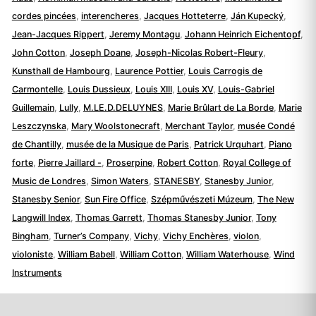
cordes pincées
,
interencheres
,
Jacques Hotteterre
,
Ján Kupecký
,
Jean-Jacques Rippert
,
Jeremy Montagu
,
Johann Heinrich Eichentopf
,
John Cotton
,
Joseph Doane
,
Joseph-Nicolas Robert-Fleury
,
Kunsthall de Hambourg
,
Laurence Pottier
,
Louis Carrogis de
Carmontelle
,
Louis Dussieux
,
Louis XIII
,
Louis XV
,
Louis-Gabriel
Guillemain
,
Lully
,
M.LE.D.DELUYNES
,
Marie Brûlart de La Borde
,
Marie
Leszczynska
,
Mary Woolstonecraft
,
Merchant Taylor
,
musée Condé
de Chantilly
,
musée de la Musique de Paris
,
Patrick Urquhart
,
Piano
forte
,
Pierre Jaillard -
,
Proserpine
,
Robert Cotton
,
Royal College of
Music de Londres
,
Simon Waters
,
STANESBY
,
Stanesby Junior
,
Stanesby Senior
,
Sun Fire Office
,
Szépművészeti Múzeum
,
The New
Langwill Index
,
Thomas Garrett
,
Thomas Stanesby Junior
,
Tony
Bingham
,
Turner’s Company
,
Vichy
,
Vichy Enchères
,
violon
,
violoniste
,
William Babell
,
William Cotton
,
William Waterhouse
,
Wind
Instruments