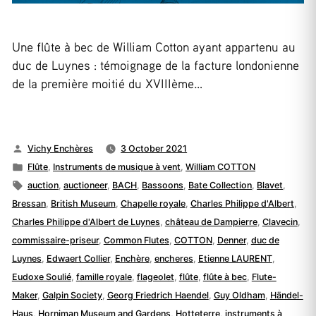
Une flûte à bec de William Cotton ayant appartenu au
duc de Luynes : témoignage de la facture londonienne
de la première moitié du XVIIIème…
Posted
Vichy Enchères
3 October 2021
by
Posted
Flûte
,
Instruments de musique à vent
,
William COTTON
in
Tags:
auction
,
auctioneer
,
BACH
,
Bassoons
,
Bate Collection
,
Blavet
,
Bressan
,
British Museum
,
Chapelle royale
,
Charles Philippe d'Albert
,
Charles Philippe d'Albert de Luynes
,
château de Dampierre
,
Clavecin
,
commissaire-priseur
,
Common Flutes
,
COTTON
,
Denner
,
duc de
Luynes
,
Edwaert Collier
,
Enchère
,
encheres
,
Etienne LAURENT
,
Eudoxe Soulié
,
famille royale
,
flageolet
,
flûte
,
flûte à bec
,
Flute-
Maker
,
Galpin Society
,
Georg Friedrich Haendel
,
Guy Oldham
,
Händel-
Haus
,
Horniman Museum and Gardens
,
Hotteterre
,
instruments à