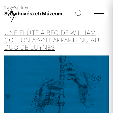
Tag Archives:
Szépművészeti Múzeum
UNE FLÛTE À BEC DE WILLIAM
COTTON AYANT APPARTENU AU
DUC DE LUYNES