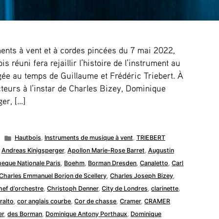
ments à vent et à cordes pincées du 7 mai 2022,
 réuni fera rejaillir l’histoire de l’instrument au
gée au temps de Guillaume et Frédéric Triebert. À
cteurs à l’instar de Charles Bizey, Dominique
er, […]
Posted
Hautbois
,
Instruments de musique à vent
,
TRIEBERT
in
,
Andreas Kinigsperger
,
Apollon Marie-Rose Barret
,
Augustin
heque Nationale Paris
,
Boehm
,
Borman Dresden
,
Canaletto
,
Carl
Charles Emmanuel Borjon de Scellery
,
Charles Joseph Bizey
,
hef d’orchestre
,
Christoph Denner
,
City de Londres
,
clarinette
,
ralto
,
cor anglais courbe
,
Cor de chasse
,
Cramer
,
CRAMER
er
,
des Borman
,
Dominique Antony Porthaux
,
Dominique