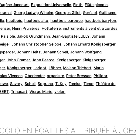
Eugène Jancourt
,
Exposition Universelle
,
Floth
,
Flûte piccolo
,
Journal
,
Georg Ludwig Wihelm
,
Georges Gillet
,
Gerésol
,
Guillaume
lle
,
hautbois
,
hautbois alto
,
hautbois baroque
,
hautbois baryton
,
renser
,
Henri Prunières
,
Hotteterre
,
instruments à vent et à cordes
Paisible
,
Jakob Grundmann
,
Jean-Baptiste LULLY
,
Johann
eigel
,
Johann Christopher Selboe
,
Johann Erhard Königsberger
,
gsperger
,
Johann Heitz
,
Johann Schell
,
Johann Wolfgang
ger
,
John Cramer
,
John Pearce
,
Kenigsperger
,
Kinigsperger
,
ger
,
Königsberger
,
Larigot
,
Löhner
,
Maison Triebert
,
Marin
olas Viennen
,
Oberlender
,
organiste
,
Peter Bressan
,
Philidor
,
Howe
,
Savary
,
Schell
,
Soprano
,
T. Key
,
Tamise
,
Ténor
,
Théâtre de
BERT
,
Trinquart
,
Vierge Marie
,
violon
COLO EN ÉCAILLES ATTRIBUÉE À JOH