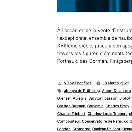
À l’occasion de la vente d’instru
l’exceptionnel ensemble de hautbois
XVIIIème siècle, jusqu’à son apo
travers les figures d’éminents fa
Porthaux, des Borman, Kinigsperg
Posted
Vichy Enchères
18 March 2022
by
Tags:
abbaye de Prüfening
,
Albert Delabarre
Grenser
,
Aulétris
,
Baryton
,
basson
,
Bibliot
Gottlob Borman
,
Chalemie
,
Charles Bizey
,
Charles Triebert
,
Charles-Louis Triebert
,
c
Compositeur
,
Conservatoire de Paris
,
cont
London
,
Cromorne
,
Danican Philidor
,
Denn