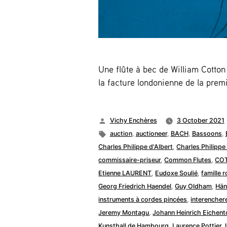
Une flûte à bec de William Cotto
la facture londonienne de la pre
Posted
Vichy Enchères
3 October 2021
by
Tags:
auction
,
auctioneer
,
BACH
,
Bassoons
,
Charles Philippe d'Albert
,
Charles Philippe
commissaire-priseur
,
Common Flutes
,
CO
Etienne LAURENT
,
Eudoxe Soulié
,
famille 
Georg Friedrich Haendel
,
Guy Oldham
,
Hän
instruments à cordes pincées
,
interencher
Jeremy Montagu
,
Johann Heinrich Eichent
Kunsthall de Hambourg
,
Laurence Pottier
,