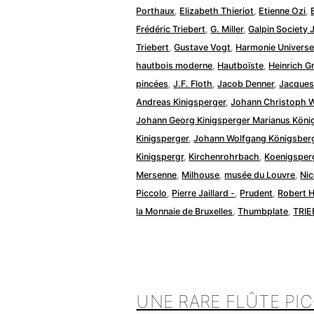
Porthaux
,
Elizabeth Thieriot
,
Etienne Ozi
,
Frédéric Triebert
,
G. Miller
,
Galpin Society 
Triebert
,
Gustave Vogt
,
Harmonie Universe
hautbois moderne
,
Hautboïste
,
Heinrich G
pincées
,
J.F. Floth
,
Jacob Denner
,
Jacques 
Andreas Kinigsperger
,
Johann Christoph W
Johann Georg Kinigsperger Marianus Köni
Kinigsperger
,
Johann Wolfgang Königsber
Kinigspergr
,
Kirchenrohrbach
,
Koenigsper
Mersenne
,
Milhouse
,
musée du Louvre
,
Nic
Piccolo
,
Pierre Jaillard -
,
Prudent
,
Robert 
la Monnaie de Bruxelles
,
Thumbplate
,
TRIE
UNE RARE FLÛTE PIC