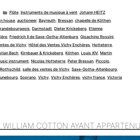
Posted
Flûte
,
Instruments de musique à vent
,
Johann HEITZ
in
on house
,
auctioneer
,
Bayreuth
,
Bressan
,
chapelle de Köthen
,
Brandebourgeois
,
Darmstadt
,
Dieter Krickeberg
,
Etienne
sière
,
Friedrich II de Saxe-Gotha-Altenburg
,
Gioachino Rossini
,
entes de Vichy
,
Hôtel des Ventes Vichy Enchères
,
Hotteterre
,
tian Bach
,
Kirnbauer & Krickeberg
,
Köthen
,
Louis XIV
,
Martin
usic instrument
,
Nicolas Hotteterre
,
Peter Bressan
,
Piccolo
,
,
Rothschild
,
salle des ventes de Vichy
,
Saxe-Gotha-Altenbourg
,
Lunebourg
,
Soprano
,
Vichy
,
Vichy Enchères
,
vichy france
,
Victoria
E WILLIAM COTTON AYANT APPARTEN