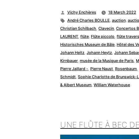
Posted
Vichy Enchères
18 March 2022
by
Tags:
André Charles BOULLE
,
auction
,
aucti
Christian Schilbach
,
Clavecin
,
Concertos 
LAURENT
,
flûte
,
Flûte piccolo
,
flûte traver
Historisches Museum de Bâle
,
Hôtel des V
Johann Heitz
,
Johann Heytz
,
Johann Sebas
Kirnbauer
,
musée de la Musique de Paris
,
M
Pierre Jaillard -
,
Pierre Naust
,
Rosenbaum
Schmidt
,
Sophie Charlotte de Brunswick-
& Albert Museum
,
William Waterhouse
UNE FLÛTE À BEC D