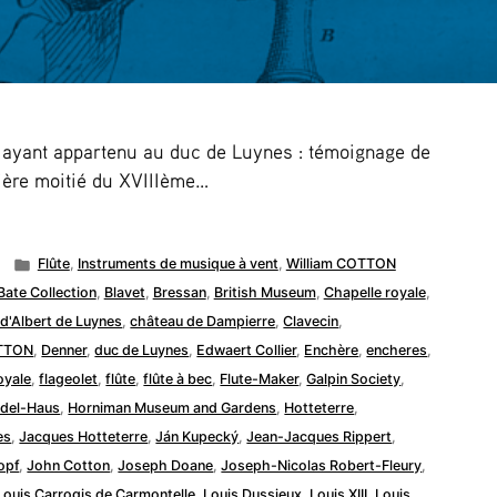
n ayant appartenu au duc de Luynes : témoignage de
mière moitié du XVIIIème…
Posted
Flûte
,
Instruments de musique à vent
,
William COTTON
in
Bate Collection
,
Blavet
,
Bressan
,
British Museum
,
Chapelle royale
,
 d'Albert de Luynes
,
château de Dampierre
,
Clavecin
,
TTON
,
Denner
,
duc de Luynes
,
Edwaert Collier
,
Enchère
,
encheres
,
royale
,
flageolet
,
flûte
,
flûte à bec
,
Flute-Maker
,
Galpin Society
,
del-Haus
,
Horniman Museum and Gardens
,
Hotteterre
,
es
,
Jacques Hotteterre
,
Ján Kupecký
,
Jean-Jacques Rippert
,
opf
,
John Cotton
,
Joseph Doane
,
Joseph-Nicolas Robert-Fleury
,
Louis Carrogis de Carmontelle
,
Louis Dussieux
,
Louis XIII
,
Louis