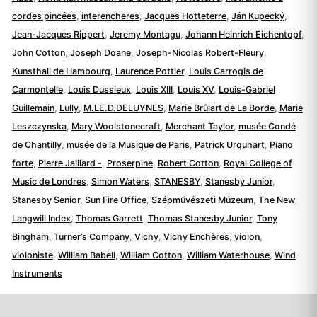
cordes pincées
,
interencheres
,
Jacques Hotteterre
,
Ján Kupecký
,
Jean-Jacques Rippert
,
Jeremy Montagu
,
Johann Heinrich Eichentopf
,
John Cotton
,
Joseph Doane
,
Joseph-Nicolas Robert-Fleury
,
Kunsthall de Hambourg
,
Laurence Pottier
,
Louis Carrogis de
Carmontelle
,
Louis Dussieux
,
Louis XIII
,
Louis XV
,
Louis-Gabriel
Guillemain
,
Lully
,
M.LE.D.DELUYNES
,
Marie Brûlart de La Borde
,
Marie
Leszczynska
,
Mary Woolstonecraft
,
Merchant Taylor
,
musée Condé
de Chantilly
,
musée de la Musique de Paris
,
Patrick Urquhart
,
Piano
forte
,
Pierre Jaillard -
,
Proserpine
,
Robert Cotton
,
Royal College of
Music de Londres
,
Simon Waters
,
STANESBY
,
Stanesby Junior
,
Stanesby Senior
,
Sun Fire Office
,
Szépművészeti Múzeum
,
The New
Langwill Index
,
Thomas Garrett
,
Thomas Stanesby Junior
,
Tony
Bingham
,
Turner’s Company
,
Vichy
,
Vichy Enchères
,
violon
,
violoniste
,
William Babell
,
William Cotton
,
William Waterhouse
,
Wind
Instruments