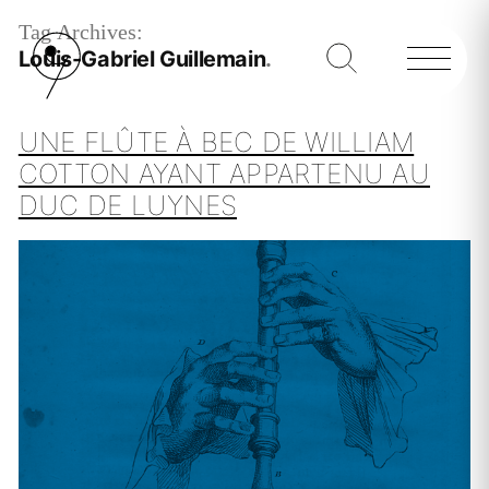
Tag Archives:
Louis-Gabriel Guillemain
UNE FLÛTE À BEC DE WILLIAM
COTTON AYANT APPARTENU AU
DUC DE LUYNES