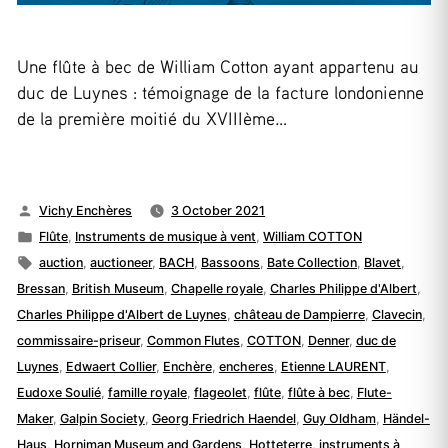
Une flûte à bec de William Cotton ayant appartenu au
duc de Luynes : témoignage de la facture londonienne
de la première moitié du XVIIIème…
Posted
Vichy Enchères
3 October 2021
by
Posted
Flûte
,
Instruments de musique à vent
,
William COTTON
in
Tags:
auction
,
auctioneer
,
BACH
,
Bassoons
,
Bate Collection
,
Blavet
,
Bressan
,
British Museum
,
Chapelle royale
,
Charles Philippe d'Albert
,
Charles Philippe d'Albert de Luynes
,
château de Dampierre
,
Clavecin
,
commissaire-priseur
,
Common Flutes
,
COTTON
,
Denner
,
duc de
Luynes
,
Edwaert Collier
,
Enchère
,
encheres
,
Etienne LAURENT
,
Eudoxe Soulié
,
famille royale
,
flageolet
,
flûte
,
flûte à bec
,
Flute-
Maker
,
Galpin Society
,
Georg Friedrich Haendel
,
Guy Oldham
,
Händel-
Haus
,
Horniman Museum and Gardens
,
Hotteterre
,
instruments à