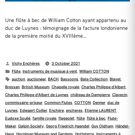
Une flûte à bec de William Cotton ayant appartenu au
duc de Luynes : témoignage de la facture londonienne
de la première moitié du XVIIIème…
Posted
Vichy Enchères
3 October 2021
by
Posted
Flûte
,
Instruments de musique à vent
,
William COTTON
in
Tags:
auction
,
auctioneer
,
BACH
,
Bassoons
,
Bate Collection
,
Blavet
,
Bressan
,
British Museum
,
Chapelle royale
,
Charles Philippe d'Albert
,
Charles Philippe d'Albert de Luynes
,
château de Dampierre
,
Clavecin
,
commissaire-priseur
,
Common Flutes
,
COTTON
,
Denner
,
duc de
Luynes
,
Edwaert Collier
,
Enchère
,
encheres
,
Etienne LAURENT
,
Eudoxe Soulié
,
famille royale
,
flageolet
,
flûte
,
flûte à bec
,
Flute-
Maker
,
Galpin Society
,
Georg Friedrich Haendel
,
Guy Oldham
,
Händel-
Haus
,
Horniman Museum and Gardens
,
Hotteterre
,
instruments à