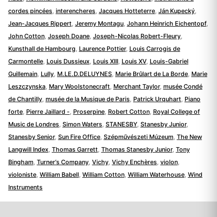
cordes pincées
,
interencheres
,
Jacques Hotteterre
,
Ján Kupecký
,
Jean-Jacques Rippert
,
Jeremy Montagu
,
Johann Heinrich Eichentopf
,
John Cotton
,
Joseph Doane
,
Joseph-Nicolas Robert-Fleury
,
Kunsthall de Hambourg
,
Laurence Pottier
,
Louis Carrogis de
Carmontelle
,
Louis Dussieux
,
Louis XIII
,
Louis XV
,
Louis-Gabriel
Guillemain
,
Lully
,
M.LE.D.DELUYNES
,
Marie Brûlart de La Borde
,
Marie
Leszczynska
,
Mary Woolstonecraft
,
Merchant Taylor
,
musée Condé
de Chantilly
,
musée de la Musique de Paris
,
Patrick Urquhart
,
Piano
forte
,
Pierre Jaillard -
,
Proserpine
,
Robert Cotton
,
Royal College of
Music de Londres
,
Simon Waters
,
STANESBY
,
Stanesby Junior
,
Stanesby Senior
,
Sun Fire Office
,
Szépművészeti Múzeum
,
The New
Langwill Index
,
Thomas Garrett
,
Thomas Stanesby Junior
,
Tony
Bingham
,
Turner’s Company
,
Vichy
,
Vichy Enchères
,
violon
,
violoniste
,
William Babell
,
William Cotton
,
William Waterhouse
,
Wind
Instruments