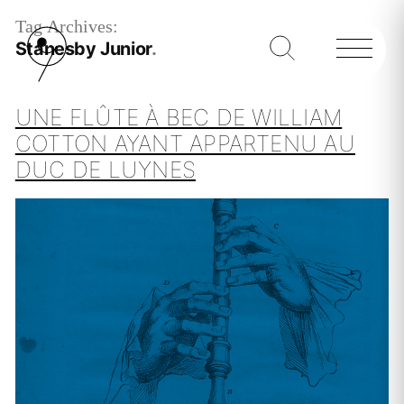
Tag Archives:
Stanesby Junior
UNE FLÛTE À BEC DE WILLIAM
COTTON AYANT APPARTENU AU
DUC DE LUYNES