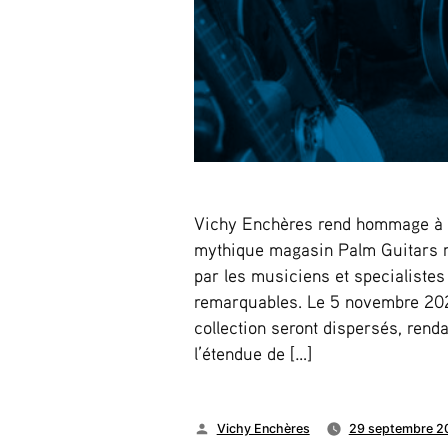
Vichy Enchères rend hommage à S
mythique magasin Palm Guitars 
par les musiciens et specialistes
remarquables. Le 5 novembre 202
collection seront dispersés, rend
l’étendue de […]
Publié
Vichy Enchères
29 septembre 2