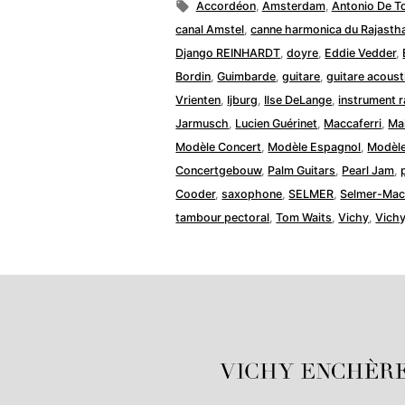
par
Étiquettes :
Accordéon
,
Amsterdam
,
Antonio De T
canal Amstel
,
canne harmonica du Rajasth
Django REINHARDT
,
doyre
,
Eddie Vedder
,
Bordin
,
Guimbarde
,
guitare
,
guitare acoust
Vrienten
,
Ijburg
,
Ilse DeLange
,
instrument r
Jarmusch
,
Lucien Guérinet
,
Maccaferri
,
Ma
Modèle Concert
,
Modèle Espagnol
,
Modèle
Concertgebouw
,
Palm Guitars
,
Pearl Jam
,
Cooder
,
saxophone
,
SELMER
,
Selmer-Mac
tambour pectoral
,
Tom Waits
,
Vichy
,
Vich