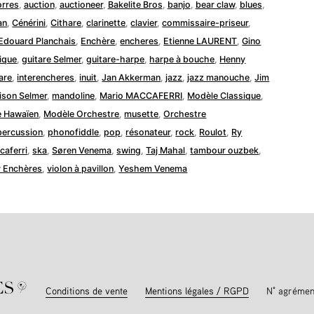
dans
orres
,
auction
,
auctioneer
,
Bakelite Bros
,
banjo
,
bear claw
,
blues
,
an
,
Cénérini
,
Cithare
,
clarinette
,
clavier
,
commissaire-priseur
,
Edouard Planchais
,
Enchère
,
encheres
,
Etienne LAURENT
,
Gino
ique
,
guitare Selmer
,
guitare-harpe
,
harpe à bouche
,
Henny
are
,
interencheres
,
inuit
,
Jan Akkerman
,
jazz
,
jazz manouche
,
Jim
ison Selmer
,
mandoline
,
Mario MACCAFERRI
,
Modèle Classique
,
 Hawaïen
,
Modèle Orchestre
,
musette
,
Orchestre
percussion
,
phonofiddle
,
pop
,
résonateur
,
rock
,
Roulot
,
Ry
caferri
,
ska
,
Søren Venema
,
swing
,
Taj Mahal
,
tambour ouzbek
,
y Enchères
,
violon à pavillon
,
Yeshem Venema
Conditions de vente
Mentions légales / RGPD
N° agrémen