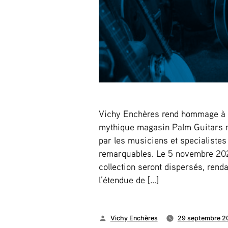
Vichy Enchères rend hommage à S
mythique magasin Palm Guitars 
par les musiciens et specialistes
remarquables. Le 5 novembre 202
collection seront dispersés, rend
l’étendue de […]
Publié
Vichy Enchères
29 septembre 2