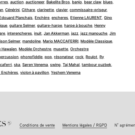
dans
orres
,
auction
,
auctioneer
,
Bakelite Bros
,
banjo
,
bear claw
,
blues
,
an
,
Cénérini
,
Cithare
,
clarinette
,
clavier
,
commissaire-priseur
,
Edouard Planchais
,
Enchère
,
encheres
,
Etienne LAURENT
,
Gino
ique
,
guitare Selmer
,
guitare-harpe
,
harpe à bouche
,
Henny
are
,
interencheres
,
inuit
,
Jan Akkerman
,
jazz
,
jazz manouche
,
Jim
ison Selmer
,
mandoline
,
Mario MACCAFERRI
,
Modèle Classique
,
 Hawaïen
,
Modèle Orchestre
,
musette
,
Orchestre
percussion
,
phonofiddle
,
pop
,
résonateur
,
rock
,
Roulot
,
Ry
caferri
,
ska
,
Søren Venema
,
swing
,
Taj Mahal
,
tambour ouzbek
,
y Enchères
,
violon à pavillon
,
Yeshem Venema
Conditions de vente
Mentions légales / RGPD
N° agrémen