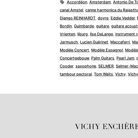
par
Étiquettes :
Accordéon
,
Amsterdam
,
Antonio De T
canal Amstel
,
canne harmonica du Rajasth
Django REINHARDT
,
doyre
,
Eddie Vedder
,
Bordin
,
Guimbarde
,
guitare
,
guitare acoust
Vrienten
,
Ijburg
,
Ilse DeLange
,
instrument r
Jarmusch
,
Lucien Guérinet
,
Maccaferri
,
Ma
Modèle Concert
,
Modèle Espagnol
,
Modèle
Concertgebouw
,
Palm Guitars
,
Pearl Jam
,
Cooder
,
saxophone
,
SELMER
,
Selmer-Mac
tambour pectoral
,
Tom Waits
,
Vichy
,
Vich