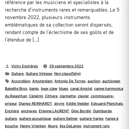
référence par les musiciens et specialistes à la
recherche d’instruments rares et remarquables. Le 5
novembre 2022, plusieurs instruments
emblématiques de sa collection seront dispersés,
rendant compte de l’éclectisme de ses goûts et de
l’étendue de […]
Publié
Vichy Enchères
29 septembre 2022
par
Publié
Guitare
,
Guitare Vintage
,
Non classifié(e)
dans
Étiquettes :
Accordéon
,
Amsterdam
,
Antonio De Torres
,
auction
,
auctioneer
,
Bakelite Bros
,
banjo
,
bear claw
,
blues
,
canal Amstel
,
canne harmonica
du Rajasthan
,
Cénérini
,
Cithare
,
clarinette
,
clavier
,
commissaire-
priseur
,
Django REINHARDT
,
doyre
,
Eddie Vedder
,
Edouard Planchais
,
Enchère
,
encheres
,
Etienne LAURENT
,
Gino Bordin
,
Guimbarde
,
guitare
,
guitare acoustique
,
guitare Selmer
,
guitare-harpe
,
harpe à
bouche
,
Henny Vrienten
,
Ijburg
,
Ilse DeLange
,
instrument rare
,