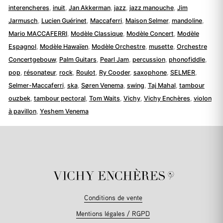
interencheres
,
inuit
,
Jan Akkerman
,
jazz
,
jazz manouche
,
Jim
Jarmusch
,
Lucien Guérinet
,
Maccaferri
,
Maison Selmer
,
mandoline
,
Mario MACCAFERRI
,
Modèle Classique
,
Modèle Concert
,
Modèle
Espagnol
,
Modèle Hawaïen
,
Modèle Orchestre
,
musette
,
Orchestre
Concertgebouw
,
Palm Guitars
,
Pearl Jam
,
percussion
,
phonofiddle
,
pop
,
résonateur
,
rock
,
Roulot
,
Ry Cooder
,
saxophone
,
SELMER
,
Selmer-Maccaferri
,
ska
,
Søren Venema
,
swing
,
Taj Mahal
,
tambour
ouzbek
,
tambour pectoral
,
Tom Waits
,
Vichy
,
Vichy Enchères
,
violon
à pavillon
,
Yeshem Venema
Conditions de vente
Mentions légales / RGPD