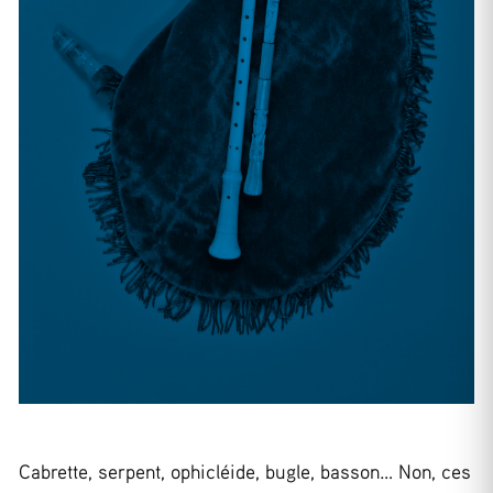
Cabrette, serpent, ophicléide, bugle, basson… Non, ces