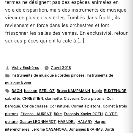
termes ne désignent pas des espèces animales en
voie de disparition, mais des instruments de musique
vieux de plusieurs siècles. Tombés dans l’oubli, ils
reviennent en force dans les orchestres et font
frissonner les salles des ventes. En exclusivité, retour
sur ces pièces qui ont la cote à […]
Publié
Vichy Enchères
7 avril 2018
par
Publié
Instruments de musique à cordes pincées
,
Instruments de
dans
musique à vent
Étiquettes :
BACH
,
basson
,
BERLIOZ
,
Bruno KAMPMANN
,
bugle
,
BUXTEHUDE
,
cabrette
,
CHRESTIEN
,
clarinette
,
Clavecin
,
Cor à pistons
,
Cor
baroque
,
Cor de chasse
,
Cor naturel
,
Cornet à pistons
,
Cornet à trois
pistons
,
Etienne LAURENT
,
flûte
,
François-Xavier ROTH
,
GLYDE
,
guitare
,
Gustav LEONHARDT
,
HAENDEL
,
HALARY
,
Harpe
,
interencheres
,
Jérôme CASANOVA
,
Johannes BRAHMS
,
Jordi