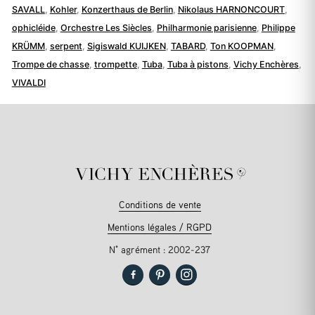
SAVALL
,
Kohler
,
Konzerthaus de Berlin
,
Nikolaus HARNONCOURT
,
ophicléide
,
Orchestre Les Siècles
,
Philharmonie parisienne
,
Philippe
KRÜMM
,
serpent
,
Sigiswald KUIJKEN
,
TABARD
,
Ton KOOPMAN
,
Trompe de chasse
,
trompette
,
Tuba
,
Tuba à pistons
,
Vichy Enchères
,
VIVALDI
Conditions de vente
Mentions légales / RGPD
N° agrément : 2002-237