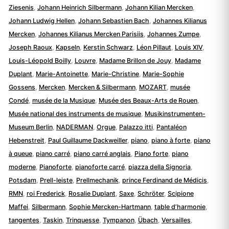
Ziesenis
,
Johann Heinrich Silbermann
,
Johann Kilian Mercken
,
Johann Ludwig Hellen
,
Johann Sebastien Bach
,
Johannes Kilianus
Mercken
,
Johannes Kilianus Mercken Parisiis
,
Johannes Zumpe
,
Joseph Raoux
,
Kapseln
,
Kerstin Schwarz
,
Léon Pillaut
,
Louis XIV
,
Louis-Léopold Boilly
,
Louvre
,
Madame Brillon de Jouy
,
Madame
Duplant
,
Marie-Antoinette
,
Marie-Christine
,
Marie-Sophie
Gossens
,
Mercken
,
Mercken & Silbermann
,
MOZART
,
musée
Condé
,
musée de la Musique
,
Musée des Beaux-Arts de Rouen
,
Musée national des instruments de musique
,
Musikinstrumenten-
Museum Berlin
,
NADERMAN
,
Orgue
,
Palazzo itti
,
Pantaléon
Hebenstreit
,
Paul Guillaume Dackweiller
,
piano
,
piano à forte
,
piano
à queue
,
piano carré
,
piano carré anglais
,
Piano forte
,
piano
moderne
,
Pianoforte
,
pianoforte carré
,
piazza della Signoria
,
Potsdam
,
Prell-leiste
,
Prellmechanik
,
prince Ferdinand de Médicis
,
RMN
,
roi Frederick
,
Rosalie Duplant
,
Saxe
,
Schröter
,
Scipione
Maffei
,
Silbermann
,
Sophie Mercken-Hartmann
,
table d’harmonie
,
tangentes
,
Taskin
,
Trinquesse
,
Tympanon
,
Übach
,
Versailles
,