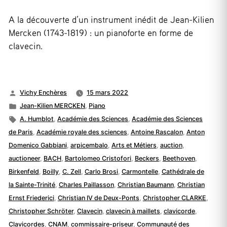
A la découverte d’un instrument inédit de Jean-Kilien
Mercken (1743-1819) : un pianoforte en forme de
clavecin.
Publié
Vichy Enchères
15 mars 2022
par
Publié
Jean-Kilien MERCKEN
,
Piano
dans
Étiquettes :
A. Humblot
,
Académie des Sciences
,
Académie des Sciences
de Paris
,
Académie royale des sciences
,
Antoine Rascalon
,
Anton
Domenico Gabbiani
,
arpicembalo
,
Arts et Métiers
,
auction
,
auctioneer
,
BACH
,
Bartolomeo Cristofori
,
Beckers
,
Beethoven
,
Birkenfeld
,
Boilly
,
C. Zell
,
Carlo Brosi
,
Carmontelle
,
Cathédrale de
la Sainte-Trinité
,
Charles Paillasson
,
Christian Baumann
,
Christian
Ernst Friederici
,
Christian IV de Deux-Ponts
,
Christopher CLARKE
,
Christopher Schröter
,
Clavecin
,
clavecin à maillets
,
clavicorde
,
Clavicordes
,
CNAM
,
commissaire-priseur
,
Communauté des