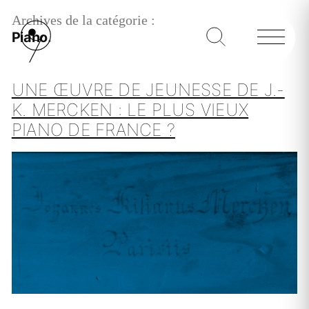
Archives de la catégorie :
Piano
UNE ŒUVRE DE JEUNESSE DE J.-
K. MERCKEN : LE PLUS VIEUX
PIANO DE FRANCE ?