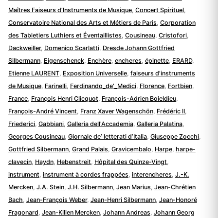
Maîtres Faiseurs d’Instruments de Musique
,
Concert Spirituel
,
Conservatoire National des Arts et Métiers de Paris
,
Corporation
des Tabletiers Luthiers et Éventaillistes
,
Cousineau
,
Cristofori
,
Dackweiller
,
Domenico Scarlatti
,
Dresde Johann Gottfried
Silbermann
,
Eigenschenck
,
Enchère
,
encheres
,
épinette
,
ERARD
,
Etienne LAURENT
,
Exposition Universelle
,
faiseurs d’instruments
de Musique
,
Farinelli
,
Ferdinando_de'_Medici
,
Florence
,
Fortbien
,
France
,
François Henri Clicquot
,
François-Adrien Boieldieu
,
François-André Vincent
,
Franz Xaver Wagenschön
,
Frédéric II
,
Friederici
,
Gabbiani
,
Galleria dell'Accademia
,
Galleria Palatina
,
Georges Cousineau
,
Giornale de’ letterati d’Italia
,
Giuseppe Zocchi
,
Gottfried Silbermann
,
Grand Palais
,
Gravicembalo
,
Harpe
,
harpe-
clavecin
,
Haydn
,
Hebenstreit
,
Hôpital des Quinze-Vingt
,
instrument
,
instrument à cordes frappées
,
interencheres
,
J.-K.
Mercken
,
J.A. Stein
,
J.H. Silbermann
,
Jean Marius
,
Jean-Chrétien
Bach
,
Jean-François Weber
,
Jean-Henri Silbermann
,
Jean-Honoré
Fragonard
,
Jean-Kilien Mercken
,
Johann Andreas
,
Johann Georg