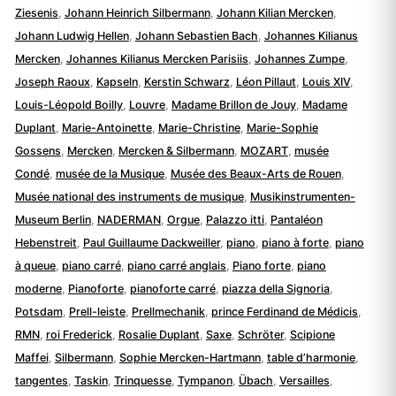
Ziesenis
,
Johann Heinrich Silbermann
,
Johann Kilian Mercken
,
Johann Ludwig Hellen
,
Johann Sebastien Bach
,
Johannes Kilianus
Mercken
,
Johannes Kilianus Mercken Parisiis
,
Johannes Zumpe
,
Joseph Raoux
,
Kapseln
,
Kerstin Schwarz
,
Léon Pillaut
,
Louis XIV
,
Louis-Léopold Boilly
,
Louvre
,
Madame Brillon de Jouy
,
Madame
Duplant
,
Marie-Antoinette
,
Marie-Christine
,
Marie-Sophie
Gossens
,
Mercken
,
Mercken & Silbermann
,
MOZART
,
musée
Condé
,
musée de la Musique
,
Musée des Beaux-Arts de Rouen
,
Musée national des instruments de musique
,
Musikinstrumenten-
Museum Berlin
,
NADERMAN
,
Orgue
,
Palazzo itti
,
Pantaléon
Hebenstreit
,
Paul Guillaume Dackweiller
,
piano
,
piano à forte
,
piano
à queue
,
piano carré
,
piano carré anglais
,
Piano forte
,
piano
moderne
,
Pianoforte
,
pianoforte carré
,
piazza della Signoria
,
Potsdam
,
Prell-leiste
,
Prellmechanik
,
prince Ferdinand de Médicis
,
RMN
,
roi Frederick
,
Rosalie Duplant
,
Saxe
,
Schröter
,
Scipione
Maffei
,
Silbermann
,
Sophie Mercken-Hartmann
,
table d’harmonie
,
tangentes
,
Taskin
,
Trinquesse
,
Tympanon
,
Übach
,
Versailles
,