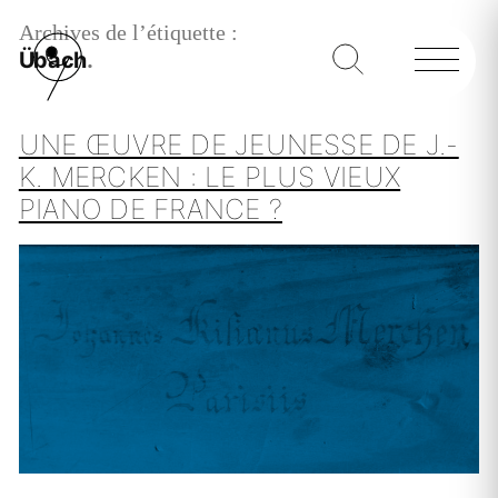
Archives de l’étiquette :
Übach
UNE ŒUVRE DE JEUNESSE DE J.-
K. MERCKEN : LE PLUS VIEUX
PIANO DE FRANCE ?