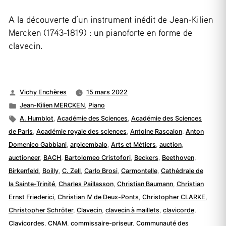
A la découverte d’un instrument inédit de Jean-Kilien
Mercken (1743-1819) : un pianoforte en forme de
clavecin.
Publié
Vichy Enchères
15 mars 2022
par
Publié
Jean-Kilien MERCKEN
,
Piano
dans
Étiquettes :
A. Humblot
,
Académie des Sciences
,
Académie des Sciences
de Paris
,
Académie royale des sciences
,
Antoine Rascalon
,
Anton
Domenico Gabbiani
,
arpicembalo
,
Arts et Métiers
,
auction
,
auctioneer
,
BACH
,
Bartolomeo Cristofori
,
Beckers
,
Beethoven
,
Birkenfeld
,
Boilly
,
C. Zell
,
Carlo Brosi
,
Carmontelle
,
Cathédrale de
la Sainte-Trinité
,
Charles Paillasson
,
Christian Baumann
,
Christian
Ernst Friederici
,
Christian IV de Deux-Ponts
,
Christopher CLARKE
,
Christopher Schröter
,
Clavecin
,
clavecin à maillets
,
clavicorde
,
Clavicordes
,
CNAM
,
commissaire-priseur
,
Communauté des