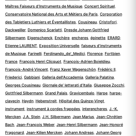
Maîtres Faiseurs d’Instruments de Musique
,
Concert Spirituel
,
Conservatoire National des Arts et Métiers de Paris
,
Corporation
des Tabletiers Luthiers et Éventaillistes
,
Cousineau
,
Cristofori
,
Dackweiller
,
Domenico Scarlatti
,
Dresde Johann Gottfried
Silbermann
,
Eigenschenck
,
Enchère
,
encheres
,
épinette
,
ERARD
,
Etienne LAURENT
,
Exposition Universelle
,
faiseurs d’instruments
de Musique
,
Farinelli
,
Ferdinando_de'_Medici
,
Florence
,
Fortbien
,
France
,
François Henri Clicquot
,
François-Adrien Boieldieu
,
François-André Vincent
,
Franz Xaver Wagenschön
,
Frédéric II
,
Friederici
,
Gabbiani
,
Galleria dell'Accademia
,
Galleria Palatina
,
Georges Cousineau
,
Giornale de’ letterati d’Italia
,
Giuseppe Zocchi
,
Gottfried Silbermann
,
Grand Palais
,
Gravicembalo
,
Harpe
,
harpe-
clavecin
,
Haydn
,
Hebenstreit
,
Hôpital des Quinze-Vingt
,
instrument
,
instrument à cordes frappées
,
interencheres
,
J.-K.
Mercken
,
J.A. Stein
,
J.H. Silbermann
,
Jean Marius
,
Jean-Chrétien
Bach
,
Jean-François Weber
,
Jean-Henri Silbermann
,
Jean-Honoré
Fragonard
,
Jean-Kilien Mercken
,
Johann Andreas
,
Johann Georg