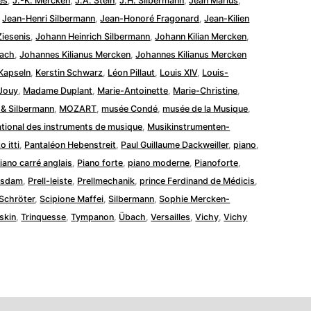
es
,
J.-K. Mercken
,
J.A. Stein
,
J.H. Silbermann
,
Jean Marius
,
,
Jean-Henri Silbermann
,
Jean-Honoré Fragonard
,
Jean-Kilien
iesenis
,
Johann Heinrich Silbermann
,
Johann Kilian Mercken
,
Bach
,
Johannes Kilianus Mercken
,
Johannes Kilianus Mercken
Kapseln
,
Kerstin Schwarz
,
Léon Pillaut
,
Louis XIV
,
Louis-
 Jouy
,
Madame Duplant
,
Marie-Antoinette
,
Marie-Christine
,
& Silbermann
,
MOZART
,
musée Condé
,
musée de la Musique
,
tional des instruments de musique
,
Musikinstrumenten-
o itti
,
Pantaléon Hebenstreit
,
Paul Guillaume Dackweiller
,
piano
,
iano carré anglais
,
Piano forte
,
piano moderne
,
Pianoforte
,
tsdam
,
Prell-leiste
,
Prellmechanik
,
prince Ferdinand de Médicis
,
Schröter
,
Scipione Maffei
,
Silbermann
,
Sophie Mercken-
skin
,
Trinquesse
,
Tympanon
,
Übach
,
Versailles
,
Vichy
,
Vichy