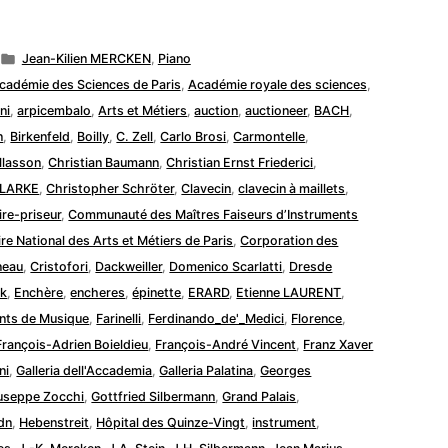
Publié
Jean-Kilien MERCKEN
,
Piano
dans
cadémie des Sciences de Paris
,
Académie royale des sciences
,
ni
,
arpicembalo
,
Arts et Métiers
,
auction
,
auctioneer
,
BACH
,
n
,
Birkenfeld
,
Boilly
,
C. Zell
,
Carlo Brosi
,
Carmontelle
,
llasson
,
Christian Baumann
,
Christian Ernst Friederici
,
CLARKE
,
Christopher Schröter
,
Clavecin
,
clavecin à maillets
,
re-priseur
,
Communauté des Maîtres Faiseurs d’Instruments
re National des Arts et Métiers de Paris
,
Corporation des
neau
,
Cristofori
,
Dackweiller
,
Domenico Scarlatti
,
Dresde
ck
,
Enchère
,
encheres
,
épinette
,
ERARD
,
Etienne LAURENT
,
ents de Musique
,
Farinelli
,
Ferdinando_de'_Medici
,
Florence
,
François-Adrien Boieldieu
,
François-André Vincent
,
Franz Xaver
ni
,
Galleria dell'Accademia
,
Galleria Palatina
,
Georges
useppe Zocchi
,
Gottfried Silbermann
,
Grand Palais
,
dn
,
Hebenstreit
,
Hôpital des Quinze-Vingt
,
instrument
,