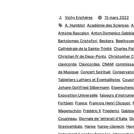
Publié
Vichy Enchères
15 mars 2022
par
Étiquettes :
A. Humblot
,
Académie des Sciences
,
A
Antoine Rascalon
,
Anton Domenico Gabbia
Bartolomeo Cristofori
,
Beckers
,
Beethove
Cathédrale de la Sainte-Trinité
,
Charles Pai
Christian IV de Deux-Ponts
,
Christopher 
clavicorde
,
Clavicordes
,
CNAM
,
commissai
de Musique
,
Concert Spirituel
,
Conservatoi
Tabletiers Luthiers et Éventaillistes
,
Cousi
Johann Gottfried Silbermann
,
Eigenschen
Exposition Universelle
,
faiseurs d’instrum
Fortbien
,
France
,
François Henri Clicquot
,
Wagenschön
,
Frédéric II
,
Friederici
,
Gabbia
Cousineau
,
Giornale de’ letterati d’Italia
,
Gi
Gravicembalo
,
Harpe
,
harpe-clavecin
,
Hay