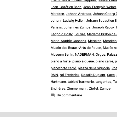
instrument à cordes frappées
,
interencher
Jean-Chrétien Bach
,
Jean-François Weber
Mercken
,
Johann Andreas
,
Johann Georg Z
Johann Ludwig Hellen
,
Johann Sebastien 
Parisiis
,
Johannes Zumpe
,
Joseph Raoux
,
Léopold Boilly
,
Louvre
,
Madame Brillon de
Marie-Sophie Gossens
,
Mercken
,
Mercken 
Musée des Beaux-Arts de Rouen
,
Musée na
Museum Berlin
,
NADERMAN
,
Orgue
,
Palazz
piano à forte
,
piano à queue
,
piano carré
,
p
pianoforte carré
,
piazza della Signoria
,
Po
RMN
,
roi Frederick
,
Rosalie Duplant
,
Saxe
,
Hartmann
,
table d’harmonie
,
tangentes
,
Ta
Enchères
,
Zimmermann
,
Zipfel
,
Zumpe
sur
Un commentaire
Une
œuvre
de