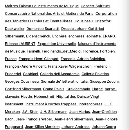
Maîtres Faiseurs d’Instruments de Musique
,
Concert Spirituel
,
Conservatoire National des Arts et Métiers de Paris
,
Corporation
des Tabletiers Luthiers et Éventaillistes
,
Cousineau
,
Cristofori
,
Dackweiller
,
Domenico Scarlatti
,
Dresde Johann Gottfried
Silbermann
,
Eigenschenck
,
Enchère
,
encheres
,
épinette
,
ERARD
,
Etienne LAURENT
,
Exposition Universelle
,
faiseurs d’instruments
de Musique
,
Farinelli
,
Ferdinando_de'_Medici
,
Florence
,
Fortbien
,
France
,
François Henri Clicquot
,
François-Adrien Boieldieu
,
François-André Vincent
,
Franz Xaver Wagenschön
,
Frédéric II
,
Friederici
,
Gabbiani
,
Galleria dell'Accademia
,
Galleria Palatina
,
Georges Cousineau
,
Giornale de’ letterati d’Italia
,
Giuseppe Zocchi
,
Gottfried Silbermann
,
Grand Palais
,
Gravicembalo
,
Harpe
,
harpe-
clavecin
,
Haydn
,
Hebenstreit
,
Hôpital des Quinze-Vingt
,
instrument
,
instrument à cordes frappées
,
interencheres
,
J.-K.
Mercken
,
J.A. Stein
,
J.H. Silbermann
,
Jean Marius
,
Jean-Chrétien
Bach
,
Jean-François Weber
,
Jean-Henri Silbermann
,
Jean-Honoré
Fragonard
,
Jean-Kilien Mercken
,
Johann Andreas
,
Johann Georg