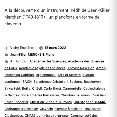
A la découverte d’un instrument inédit de Jean-Kilien
Mercken (1743-1819) : un pianoforte en forme de
clavecin.
Publié
Vichy Enchères
15 mars 2022
par
Publié
Jean-Kilien MERCKEN
,
Piano
dans
Étiquettes :
A. Humblot
,
Académie des Sciences
,
Académie des Sciences
de Paris
,
Académie royale des sciences
,
Antoine Rascalon
,
Anton
Domenico Gabbiani
,
arpicembalo
,
Arts et Métiers
,
auction
,
auctioneer
,
BACH
,
Bartolomeo Cristofori
,
Beckers
,
Beethoven
,
Birkenfeld
,
Boilly
,
C. Zell
,
Carlo Brosi
,
Carmontelle
,
Cathédrale de
la Sainte-Trinité
,
Charles Paillasson
,
Christian Baumann
,
Christian
Ernst Friederici
,
Christian IV de Deux-Ponts
,
Christopher CLARKE
,
Christopher Schröter
,
Clavecin
,
clavecin à maillets
,
clavicorde
,
Clavicordes
,
CNAM
,
commissaire-priseur
,
Communauté des