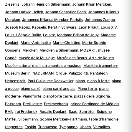
Ziesenis
,
Johann Heinrich Silbermann
,
Johann Kilian Mercken
,
Johann Ludwig Hellen
,
Johann Sebastien Bach
,
Johannes Kilianus
Mercken
,
Johannes Kilianus Mercken Parisiis
,
Johannes Zumpe
,
Joseph Raoux
,
Kapseln
,
Kerstin Schwarz
,
Léon Pillaut
,
Louis XIV
,
Louis-Léopold Boilly
,
Louvre
,
Madame Brillon de Jouy
,
Madame
Duplant
,
Marie-Antoinette
,
Marie-Christine
,
Marie-Sophie
Gossens
,
Mercken
,
Mercken & Silbermann
,
MOZART
,
musée
Condé
,
musée de la Musique
,
Musée des Beaux-Arts de Rouen
,
Musée national des instruments de musique
,
Musikinstrumenten-
Museum Berlin
,
NADERMAN
,
Orgue
,
Palazzo itti
,
Pantaléon
Hebenstreit
,
Paul Guillaume Dackweiller
,
piano
,
piano à forte
,
piano
à queue
,
piano carré
,
piano carré anglais
,
Piano forte
,
piano
moderne
,
Pianoforte
,
pianoforte carré
,
piazza della Signoria
,
Potsdam
,
Prell-leiste
,
Prellmechanik
,
prince Ferdinand de Médicis
,
RMN
,
roi Frederick
,
Rosalie Duplant
,
Saxe
,
Schröter
,
Scipione
Maffei
,
Silbermann
,
Sophie Mercken-Hartmann
,
table d’harmonie
,
tangentes
,
Taskin
,
Trinquesse
,
Tympanon
,
Übach
,
Versailles
,