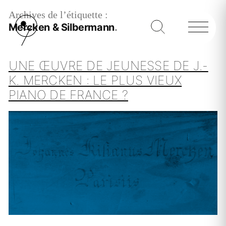
Archives de l’étiquette :
Mercken & Silbermann
UNE ŒUVRE DE JEUNESSE DE J.-
K. MERCKEN : LE PLUS VIEUX
PIANO DE FRANCE ?