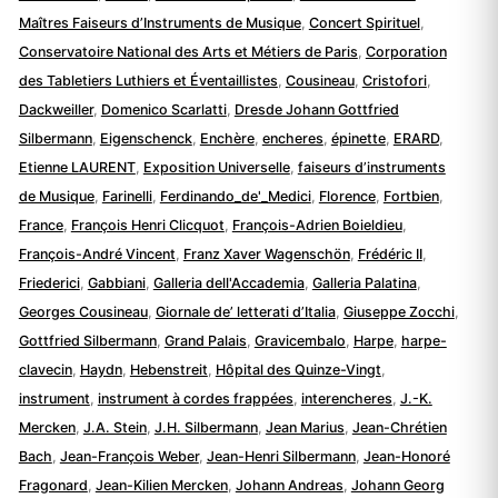
Maîtres Faiseurs d’Instruments de Musique
,
Concert Spirituel
,
Conservatoire National des Arts et Métiers de Paris
,
Corporation
des Tabletiers Luthiers et Éventaillistes
,
Cousineau
,
Cristofori
,
Dackweiller
,
Domenico Scarlatti
,
Dresde Johann Gottfried
Silbermann
,
Eigenschenck
,
Enchère
,
encheres
,
épinette
,
ERARD
,
Etienne LAURENT
,
Exposition Universelle
,
faiseurs d’instruments
de Musique
,
Farinelli
,
Ferdinando_de'_Medici
,
Florence
,
Fortbien
,
France
,
François Henri Clicquot
,
François-Adrien Boieldieu
,
François-André Vincent
,
Franz Xaver Wagenschön
,
Frédéric II
,
Friederici
,
Gabbiani
,
Galleria dell'Accademia
,
Galleria Palatina
,
Georges Cousineau
,
Giornale de’ letterati d’Italia
,
Giuseppe Zocchi
,
Gottfried Silbermann
,
Grand Palais
,
Gravicembalo
,
Harpe
,
harpe-
clavecin
,
Haydn
,
Hebenstreit
,
Hôpital des Quinze-Vingt
,
instrument
,
instrument à cordes frappées
,
interencheres
,
J.-K.
Mercken
,
J.A. Stein
,
J.H. Silbermann
,
Jean Marius
,
Jean-Chrétien
Bach
,
Jean-François Weber
,
Jean-Henri Silbermann
,
Jean-Honoré
Fragonard
,
Jean-Kilien Mercken
,
Johann Andreas
,
Johann Georg