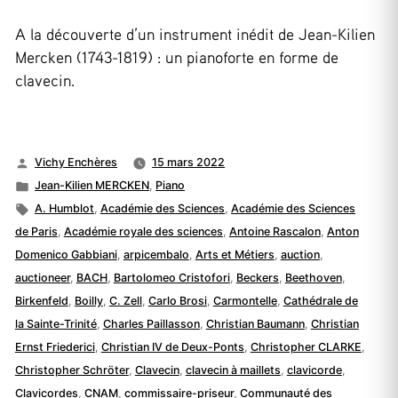
A la découverte d’un instrument inédit de Jean-Kilien
Mercken (1743-1819) : un pianoforte en forme de
clavecin.
Publié
Vichy Enchères
15 mars 2022
par
Publié
Jean-Kilien MERCKEN
,
Piano
dans
Étiquettes :
A. Humblot
,
Académie des Sciences
,
Académie des Sciences
de Paris
,
Académie royale des sciences
,
Antoine Rascalon
,
Anton
Domenico Gabbiani
,
arpicembalo
,
Arts et Métiers
,
auction
,
auctioneer
,
BACH
,
Bartolomeo Cristofori
,
Beckers
,
Beethoven
,
Birkenfeld
,
Boilly
,
C. Zell
,
Carlo Brosi
,
Carmontelle
,
Cathédrale de
la Sainte-Trinité
,
Charles Paillasson
,
Christian Baumann
,
Christian
Ernst Friederici
,
Christian IV de Deux-Ponts
,
Christopher CLARKE
,
Christopher Schröter
,
Clavecin
,
clavecin à maillets
,
clavicorde
,
Clavicordes
,
CNAM
,
commissaire-priseur
,
Communauté des