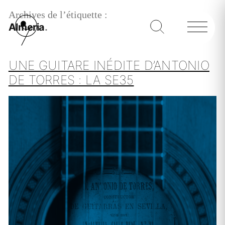
Archives de l’étiquette :
Almeria
UNE GUITARE INÉDITE D’ANTONIO
DE TORRES : LA SE35