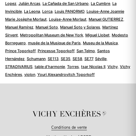
Lopez
,
Julián Arcas
,
La Cañada de San Urbano
,
La Cumbre
,
La
Invincible
,
La Leona
,
Lorca
,
Louis PANORMO
,
Louise-Anne Joannie
Marie Josèphe Morlaut
,
Louise-Anne Morlaut
,
Manuel GUTIERREZ
,
Manuel Ramírez
,
Manuel Soto
,
Manuel Soto y Solares
,
Martinez
Sirvent
,
Metropolitan Museum de New York
,
Miguel Llobet
,
Modesto
Borreguero
,
musée de la Musique de Paris
,
Museu de la Musica
,
Prince Toporkoff
,
Princesse Toporkoff
,
San Telmo
,
Santos
Hernández
,
Schumann
,
SE113
,
SE35
,
SE58
,
SE77
,
Séville
,
STRADIVARIUS
,
table d’harmonie
,
Torres
,
tsar Nicolas II
,
Vichy
,
Vichy
Enchères
,
violon
,
Youri Alexandrovitch Toporkoff
Conditions de vente