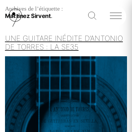
Archives de l’étiquette :
Martinez Sirvent
UNE GUITARE INÉDITE D’ANTONIO
DE TORRES : LA SE35