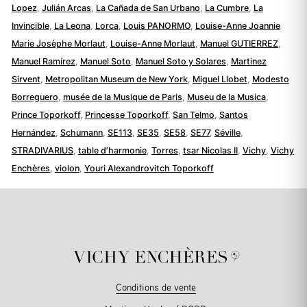
Lopez
,
Julián Arcas
,
La Cañada de San Urbano
,
La Cumbre
,
La
Invincible
,
La Leona
,
Lorca
,
Louis PANORMO
,
Louise-Anne Joannie
Marie Josèphe Morlaut
,
Louise-Anne Morlaut
,
Manuel GUTIERREZ
,
Manuel Ramírez
,
Manuel Soto
,
Manuel Soto y Solares
,
Martinez
Sirvent
,
Metropolitan Museum de New York
,
Miguel Llobet
,
Modesto
Borreguero
,
musée de la Musique de Paris
,
Museu de la Musica
,
Prince Toporkoff
,
Princesse Toporkoff
,
San Telmo
,
Santos
Hernández
,
Schumann
,
SE113
,
SE35
,
SE58
,
SE77
,
Séville
,
STRADIVARIUS
,
table d’harmonie
,
Torres
,
tsar Nicolas II
,
Vichy
,
Vichy
Enchères
,
violon
,
Youri Alexandrovitch Toporkoff
Conditions de vente