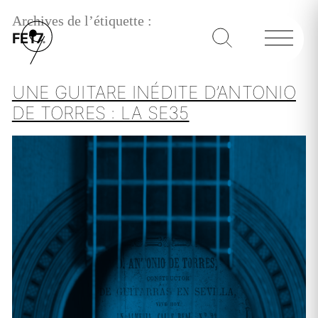
Archives de l’étiquette :
FE17
UNE GUITARE INÉDITE D’ANTONIO
DE TORRES : LA SE35