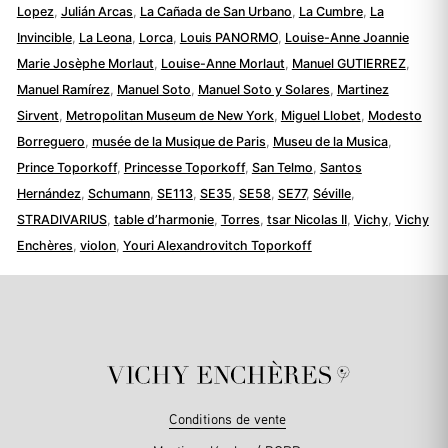
Lopez
,
Julián Arcas
,
La Cañada de San Urbano
,
La Cumbre
,
La
Invincible
,
La Leona
,
Lorca
,
Louis PANORMO
,
Louise-Anne Joannie
Marie Josèphe Morlaut
,
Louise-Anne Morlaut
,
Manuel GUTIERREZ
,
Manuel Ramírez
,
Manuel Soto
,
Manuel Soto y Solares
,
Martinez
Sirvent
,
Metropolitan Museum de New York
,
Miguel Llobet
,
Modesto
Borreguero
,
musée de la Musique de Paris
,
Museu de la Musica
,
Prince Toporkoff
,
Princesse Toporkoff
,
San Telmo
,
Santos
Hernández
,
Schumann
,
SE113
,
SE35
,
SE58
,
SE77
,
Séville
,
STRADIVARIUS
,
table d’harmonie
,
Torres
,
tsar Nicolas II
,
Vichy
,
Vichy
Enchères
,
violon
,
Youri Alexandrovitch Toporkoff
Conditions de vente