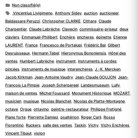
par
Publié
Non classifié(e)
dans
Étiquettes :
Vincentius Livigimeno
,
Anthony Sidey
,
auction
,
auctioneer
,
Baldassare Peruzzi
,
Christopher CLARKE
,
Cithare
,
Claude
Charpentier
,
Claude Labrèche
,
Clavecin
,
commissaire-priseur
,
deux
claviers
,
Emmanuel-Philibert
,
Enchère
,
encheres
,
épinette
,
Etienne
LAURENT
,
France
,
Francesco de Portalupi
,
Frédéric Bal
,
Gilbert
Desruisseaux
,
Hermann Tabel
,
Hieronymus Bononiensis
,
Hôtel des
ventes
,
Humbert Labrèche
,
instrument
,
instruments à cordes
pincées
,
instruments de musique
,
interencheres
,
J.-K. Mercken
,
Jacob Kirkman
,
Jean-Antoine Vaudry
,
Jean-Claude GOUJON
,
Jean-
François La Pimpie
,
Joseph Scherpereel
,
Landesmuseum
,
Lully
,
maison de ventes
,
Michel Foussard
,
Monument Historique
,
MOZART
,
musicien
,
musique
,
Nicolas Blanchet
,
Nicolas de Platte-Montagne
,
octave
,
Orgue
,
ottavino
,
peintre-restaurateur
,
Philippe Fretigné
,
Piano forte
,
Pierrette Damiez
,
psaltérion
,
Roger Carli
,
Rosso
Fiorentino
,
Ruckers
,
salle des ventes
,
Taskin
,
Vichy
,
Vichy Enchères
,
Vincent Tibaut
,
violon