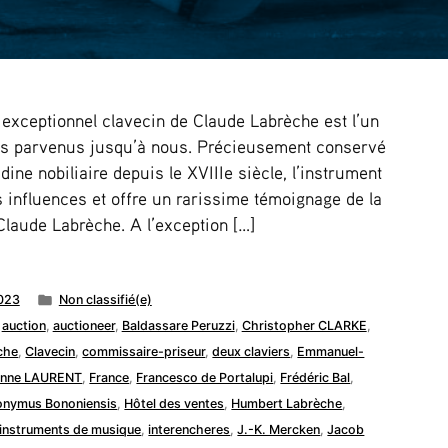
exceptionnel clavecin de Claude Labrèche est l’un
is parvenus jusqu’à nous. Précieusement conservé
ine nobiliaire depuis le XVIIIe siècle, l’instrument
 influences et offre un rarissime témoignage de la
Claude Labrèche. A l’exception […]
Publié
023
Non classifié(e)
dans
,
auction
,
auctioneer
,
Baldassare Peruzzi
,
Christopher CLARKE
,
che
,
Clavecin
,
commissaire-priseur
,
deux claviers
,
Emmanuel-
enne LAURENT
,
France
,
Francesco de Portalupi
,
Frédéric Bal
,
onymus Bononiensis
,
Hôtel des ventes
,
Humbert Labrèche
,
instruments de musique
,
interencheres
,
J.-K. Mercken
,
Jacob