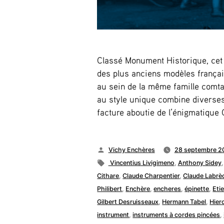
Classé Monument Historique, cet 
des plus anciens modèles frança
au sein de la même famille comtad
au style unique combine diverses
facture aboutie de l’énigmatique 
Publié
Vichy Enchères
28 septembre 2
par
Étiquettes :
Vincentius Livigimeno
,
Anthony Sidey
Cithare
,
Claude Charpentier
,
Claude Labrè
Philibert
,
Enchère
,
encheres
,
épinette
,
Eti
Gilbert Desruisseaux
,
Hermann Tabel
,
Hier
instrument
,
instruments à cordes pincées
,