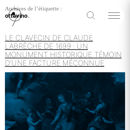
Archives de l’étiquette :
ottavino
LE CLAVECIN DE CLAUDE
LABRÈCHE DE 1699 : UN
MONUMENT HISTORIQUE TÉMOIN
D’UNE FACTURE MÉCONNUE