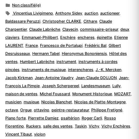
par
Publié
Non classifié(e)
dans
Étiquettes :
Vincentius Livigimeno
,
Anthony Sidey
,
auction
,
auctioneer
,
Baldassare Peruzzi
,
Christopher CLARKE
,
Cithare
,
Claude
Charpentier
,
Claude Labrèche
,
Clavecin
,
commissaire-priseur
,
deux
claviers
,
Emmanuel-Philibert
,
Enchère
,
encheres
,
épinette
,
Etienne
LAURENT
,
France
,
Francesco de Portalupi
,
Frédéric Bal
,
Gilbert
Desruisseaux
,
Hermann Tabel
,
Hieronymus Bononiensis
,
Hôtel des
ventes
,
Humbert Labrèche
,
instrument
,
instruments à cordes
pincées
,
instruments de musique
,
interencheres
,
J.-K. Mercken
,
Jacob Kirkman
,
Jean-Antoine Vaudry
,
Jean-Claude GOUJON
,
Jean-
François La Pimpie
,
Joseph Scherpereel
,
Landesmuseum
,
Lully
,
maison de ventes
,
Michel Foussard
,
Monument Historique
,
MOZART
,
musicien
,
musique
,
Nicolas Blanchet
,
Nicolas de Platte-Montagne
,
octave
,
Orgue
,
ottavino
,
peintre-restaurateur
,
Philippe Fretigné
,
Piano forte
,
Pierrette Damiez
,
psaltérion
,
Roger Carli
,
Rosso
Fiorentino
,
Ruckers
,
salle des ventes
,
Taskin
,
Vichy
,
Vichy Enchères
,
Vincent Tibaut
,
violon