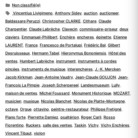
par
Publié
Non classifié(e)
dans
Étiquettes :
Vincentius Livigimeno
,
Anthony Sidey
,
auction
,
auctioneer
,
Baldassare Peruzzi
,
Christopher CLARKE
,
Cithare
,
Claude
Charpentier
,
Claude Labrèche
,
Clavecin
,
commissaire-priseur
,
deux
claviers
,
Emmanuel-Philibert
,
Enchère
,
encheres
,
épinette
,
Etienne
LAURENT
,
France
,
Francesco de Portalupi
,
Frédéric Bal
,
Gilbert
Desruisseaux
,
Hermann Tabel
,
Hieronymus Bononiensis
,
Hôtel des
ventes
,
Humbert Labrèche
,
instrument
,
instruments à cordes
pincées
,
instruments de musique
,
interencheres
,
J.-K. Mercken
,
Jacob Kirkman
,
Jean-Antoine Vaudry
,
Jean-Claude GOUJON
,
Jean-
François La Pimpie
,
Joseph Scherpereel
,
Landesmuseum
,
Lully
,
maison de ventes
,
Michel Foussard
,
Monument Historique
,
MOZART
,
musicien
,
musique
,
Nicolas Blanchet
,
Nicolas de Platte-Montagne
,
octave
,
Orgue
,
ottavino
,
peintre-restaurateur
,
Philippe Fretigné
,
Piano forte
,
Pierrette Damiez
,
psaltérion
,
Roger Carli
,
Rosso
Fiorentino
,
Ruckers
,
salle des ventes
,
Taskin
,
Vichy
,
Vichy Enchères
,
Vincent Tibaut
,
violon