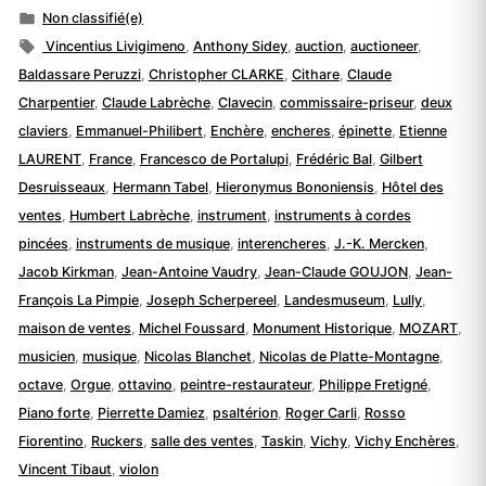
par
Publié
Non classifié(e)
dans
Étiquettes :
Vincentius Livigimeno
,
Anthony Sidey
,
auction
,
auctioneer
,
Baldassare Peruzzi
,
Christopher CLARKE
,
Cithare
,
Claude
Charpentier
,
Claude Labrèche
,
Clavecin
,
commissaire-priseur
,
deux
claviers
,
Emmanuel-Philibert
,
Enchère
,
encheres
,
épinette
,
Etienne
LAURENT
,
France
,
Francesco de Portalupi
,
Frédéric Bal
,
Gilbert
Desruisseaux
,
Hermann Tabel
,
Hieronymus Bononiensis
,
Hôtel des
ventes
,
Humbert Labrèche
,
instrument
,
instruments à cordes
pincées
,
instruments de musique
,
interencheres
,
J.-K. Mercken
,
Jacob Kirkman
,
Jean-Antoine Vaudry
,
Jean-Claude GOUJON
,
Jean-
François La Pimpie
,
Joseph Scherpereel
,
Landesmuseum
,
Lully
,
maison de ventes
,
Michel Foussard
,
Monument Historique
,
MOZART
,
musicien
,
musique
,
Nicolas Blanchet
,
Nicolas de Platte-Montagne
,
octave
,
Orgue
,
ottavino
,
peintre-restaurateur
,
Philippe Fretigné
,
Piano forte
,
Pierrette Damiez
,
psaltérion
,
Roger Carli
,
Rosso
Fiorentino
,
Ruckers
,
salle des ventes
,
Taskin
,
Vichy
,
Vichy Enchères
,
Vincent Tibaut
,
violon