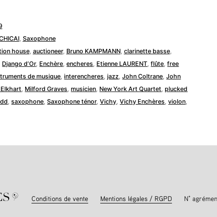
9
CHICAI
,
Saxophone
tion house
,
auctioneer
,
Bruno KAMPMANN
,
clarinette basse
,
,
Django d’Or
,
Enchère
,
encheres
,
Etienne LAURENT
,
flûte
,
free
struments de musique
,
interencheres
,
jazz
,
John Coltrane
,
John
Elkhart
,
Milford Graves
,
musicien
,
New York Art Quartet
,
plucked
udd
,
saxophone
,
Saxophone ténor
,
Vichy
,
Vichy Enchères
,
violon
,
Conditions de vente
Mentions légales / RGPD
N° agrémen