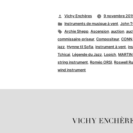
Publié
Vichy Enchères
9 novembre 201
par
Publié
Instruments de musique à vent
,
John T
dans
Étiquettes :
Archie Shepp
,
Ascension
,
auction
,
auc
commissaire-priseur
,
Compositeur
,
CONN
jazz
,
Hymne til Sofia
,
instrument à vent
,
in
Tchicai
,
Légende du Jazz
,
Lopich
,
MARTIN 
string instrument
,
Roméo ORSI
,
Roswell R
wind instrument