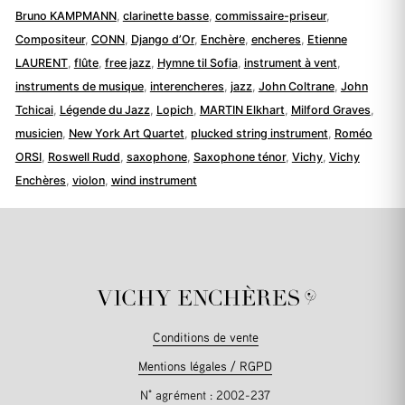
Bruno KAMPMANN
,
clarinette basse
,
commissaire-priseur
,
Compositeur
,
CONN
,
Django d’Or
,
Enchère
,
encheres
,
Etienne
LAURENT
,
flûte
,
free jazz
,
Hymne til Sofia
,
instrument à vent
,
instruments de musique
,
interencheres
,
jazz
,
John Coltrane
,
John
Tchicai
,
Légende du Jazz
,
Lopich
,
MARTIN Elkhart
,
Milford Graves
,
musicien
,
New York Art Quartet
,
plucked string instrument
,
Roméo
ORSI
,
Roswell Rudd
,
saxophone
,
Saxophone ténor
,
Vichy
,
Vichy
Enchères
,
violon
,
wind instrument
Conditions de vente
Mentions légales / RGPD
N° agrément : 2002-237