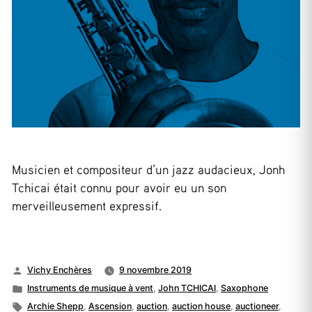
Musicien et compositeur d’un jazz audacieux, Jonh
Tchicai était connu pour avoir eu un son
merveilleusement expressif.
Publié
Vichy Enchères
9 novembre 2019
par
Publié
Instruments de musique à vent
,
John TCHICAI
,
Saxophone
dans
Étiquettes :
Archie Shepp
,
Ascension
,
auction
,
auction house
,
auctioneer
,