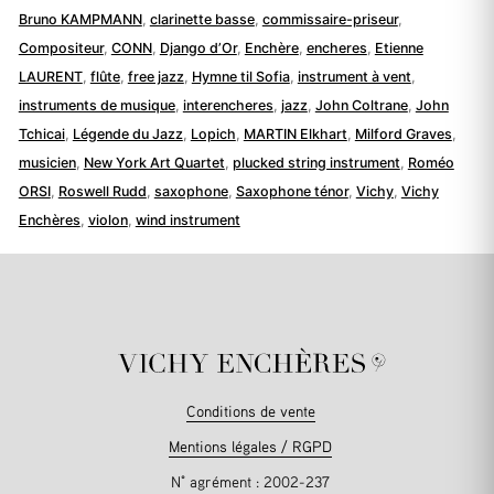
Bruno KAMPMANN
,
clarinette basse
,
commissaire-priseur
,
Compositeur
,
CONN
,
Django d’Or
,
Enchère
,
encheres
,
Etienne
LAURENT
,
flûte
,
free jazz
,
Hymne til Sofia
,
instrument à vent
,
instruments de musique
,
interencheres
,
jazz
,
John Coltrane
,
John
Tchicai
,
Légende du Jazz
,
Lopich
,
MARTIN Elkhart
,
Milford Graves
,
musicien
,
New York Art Quartet
,
plucked string instrument
,
Roméo
ORSI
,
Roswell Rudd
,
saxophone
,
Saxophone ténor
,
Vichy
,
Vichy
Enchères
,
violon
,
wind instrument
Conditions de vente
Mentions légales / RGPD
N° agrément : 2002-237