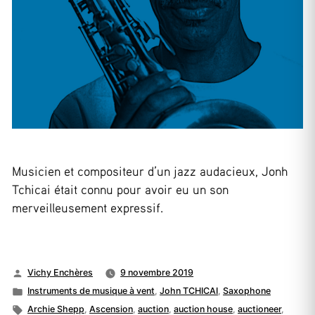
Musicien et compositeur d’un jazz audacieux, Jonh
Tchicai était connu pour avoir eu un son
merveilleusement expressif.
Publié
Vichy Enchères
9 novembre 2019
par
Publié
Instruments de musique à vent
,
John TCHICAI
,
Saxophone
dans
Étiquettes :
Archie Shepp
,
Ascension
,
auction
,
auction house
,
auctioneer
,