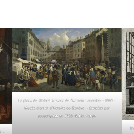
La place du Molard, tableau de Germain Lacombe – 1843 –
Musée d’art et d’histoire de Genève – donation par
souscription en 1903. ©J.M. Yersin
Th
2 –