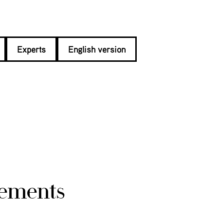
Experts
English version
pements