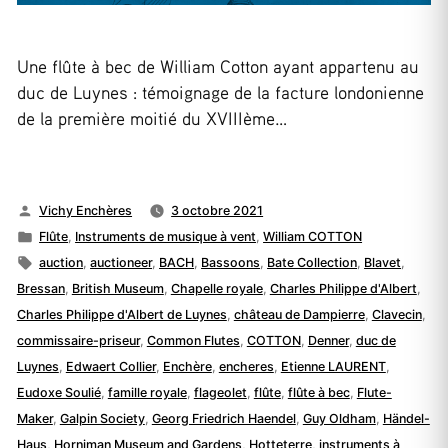
Une flûte à bec de William Cotton ayant appartenu au
duc de Luynes : témoignage de la facture londonienne
de la première moitié du XVIIIème…
Publié
Vichy Enchères
3 octobre 2021
par
Publié
Flûte
,
Instruments de musique à vent
,
William COTTON
dans
Étiquettes :
auction
,
auctioneer
,
BACH
,
Bassoons
,
Bate Collection
,
Blavet
,
Bressan
,
British Museum
,
Chapelle royale
,
Charles Philippe d'Albert
,
Charles Philippe d'Albert de Luynes
,
château de Dampierre
,
Clavecin
,
commissaire-priseur
,
Common Flutes
,
COTTON
,
Denner
,
duc de
Luynes
,
Edwaert Collier
,
Enchère
,
encheres
,
Etienne LAURENT
,
Eudoxe Soulié
,
famille royale
,
flageolet
,
flûte
,
flûte à bec
,
Flute-
Maker
,
Galpin Society
,
Georg Friedrich Haendel
,
Guy Oldham
,
Händel-
Haus
,
Horniman Museum and Gardens
,
Hotteterre
,
instruments à