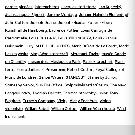
cordes pincées
,
interencheres
,
Jacques Hotteterre
,
Ján Kupecký
,
Jean-Jacques Rippert
,
Jeremy Montagu
,
Johann Heinrich Eichentopf
,
John Cotton
,
Joseph Doane
,
Joseph-Nicolas Robert-Fleury
,
Kunsthall de Hambourg
,
Laurence Pottier
,
Louis Carrogis de
Carmontelle
,
Louis Dussieux
,
Louis XIII
,
Louis XV
,
Louis-Gabriel
Guillemain
,
Lully
,
M.LE.D.DELUYNES
,
Marie Brûlart de La Borde
,
Marie
Leszczynska
,
Mary Woolstonecraft
,
Merchant Taylor
,
musée Condé
de Chantilly
,
musée de la Musique de Paris
,
Patrick Urquhart
,
Piano
forte
,
Pierre Jaillard -
,
Proserpine
,
Robert Cotton
,
Royal College of
Music de Londres
,
Simon Waters
,
STANESBY
,
Stanesby Junior
,
Stanesby Senior
,
Sun Fire Office
,
Szépművészeti Múzeum
,
The New
Langwill Index
,
Thomas Garrett
,
Thomas Stanesby Junior
,
Tony
Bingham
,
Turner’s Company
,
Vichy
,
Vichy Enchères
,
violon
,
violoniste
,
William Babell
,
William Cotton
,
William Waterhouse
,
Wind
Instruments