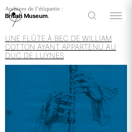
Archives de l’étiquette :
British Museum
UNE FLÛTE À BEC DE WILLIAM
COTTON AYANT APPARTENU AU
DUC DE LUYNES