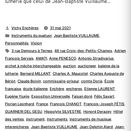
lutherie que celui de Jean-Baptiste Vuillaume…
Publié
Vichy Enchères
31 mai 2021
par
Publié
Instruments du quatuor
,
Jean Baptiste VUILLAUME
,
dans
Personnalités
,
Violon
Étiquettes :
3 rue Demours à Ternes
,
46 rue Croix-des-Petits-Champs
,
Adrien
François Servais
,
AMATI
,
Anne PENESCO
,
Antonio Stradivarius
,
archet à mèche interchangeable
,
auction
,
auctioneer
,
baleine de la
lutherie
,
Bernard MILLANT
,
Charles A. Maucotel
,
Charles Auguste de
Bériot
,
Claude Boivin
,
commissaire-priseur
,
comte Doria
,
École
française
,
école italienne
,
Enchère
,
encheres
,
Etienne LAURENT
,
Eugène Ysaÿe
,
Exposition Universelle
,
Faisan doré
,
Félix Savart
,
Florian Leonhard
,
France
,
François CHANOT
,
François-Joseph FÉTIS
,
GUARNERI DEL GESU
,
Hippolyte SILVESTRE
,
Honoré Derazey
,
Hôtel
des ventes
,
instrument
,
instruments
,
instruments de musique
,
interencheres
,
Jean-Baptiste VUILLAUME
,
Jean-Delphin Alard
,
Jean-