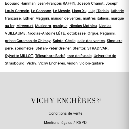
Edouard Hamman
,
Jean-François RAFFIN
,
Joseph Chanot
,
Joseph
Louis Germain
,
Le Cannone
,
Le Messie
,
Liang Xu
,
Luigi Tarisio
,
lutherie
française
,
luthier
,
Maggini
,
maison de ventes
,
maîtres italiens
,
marque
au fer
,
Mirecourt
,
Musicora
,
musique
,
Nicolas Mathieu
,
Nicolas
VUILLAUME
,
Nicolas-Antoine LÉTÉ
,
octobasse
,
Orgue
,
Paganini
,
prince Caraman de Chimay
,
Sainte-Cécile
,
salle des ventes
,
Simoutre
père
,
sonomètre
,
Stefan-Peter Greiner
,
Stentor
,
STRADIVARI
,
Sylvette MILLOT
,
Télesphore Barbé
,
tsar de Russie
,
Université de
Strasbourg
,
Vichy
,
Vichy Enchères
,
violon
,
violon-guitare
Conditions de vente
Mentions légales / RGPD