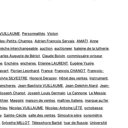
e VUILLAUME
,
Personnalités
,
Violon
-des-Petits-Champs
,
Adrien François Servais
,
AMATI
,
Anne
mèche interchangeable
,
auction
,
auctioneer
,
baleine de la lutherie
,
arles Auguste de Bériot
,
Claude Boivin
,
commissaire-priseur
,
ne
,
Enchère
,
encheres
,
Etienne LAURENT
,
Eugène Ysaÿe
,
Savart
,
Florian Leonhard
,
France
,
François CHANOT
,
François-
olyte SILVESTRE
,
Honoré Derazey
,
Hôtel des ventes
,
instrument
,
rencheres
,
Jean-Baptiste VUILLAUME
,
Jean-Delphin Alard
,
Jean-
Joseph Chanot
,
Joseph Louis Germain
,
Le Cannone
,
Le Messie
,
uthier
,
Maggini
,
maison de ventes
,
maîtres italiens
,
marque au fer
,
thieu
,
Nicolas VUILLAUME
,
Nicolas-Antoine LÉTÉ
,
octobasse
,
y
,
Sainte-Cécile
,
salle des ventes
,
Simoutre père
,
sonomètre
,
,
Sylvette MILLOT
,
Télesphore Barbé
,
tsar de Russie
,
Université