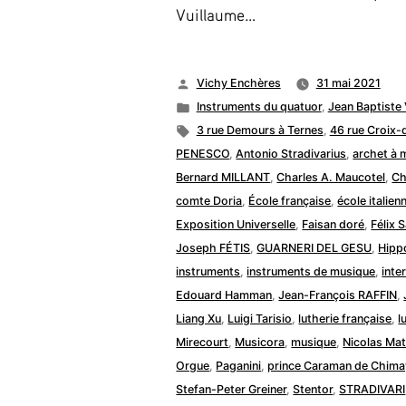
Vuillaume…
Publié
Vichy Enchères
31 mai 2021
par
Publié
Instruments du quatuor
,
Jean Baptist
dans
Étiquettes :
3 rue Demours à Ternes
,
46 rue Croix
PENESCO
,
Antonio Stradivarius
,
archet à 
Bernard MILLANT
,
Charles A. Maucotel
,
Ch
comte Doria
,
École française
,
école italien
Exposition Universelle
,
Faisan doré
,
Félix 
Joseph FÉTIS
,
GUARNERI DEL GESU
,
Hipp
instruments
,
instruments de musique
,
inte
Edouard Hamman
,
Jean-François RAFFIN
,
Liang Xu
,
Luigi Tarisio
,
lutherie française
,
l
Mirecourt
,
Musicora
,
musique
,
Nicolas Ma
Orgue
,
Paganini
,
prince Caraman de Chima
Stefan-Peter Greiner
,
Stentor
,
STRADIVARI