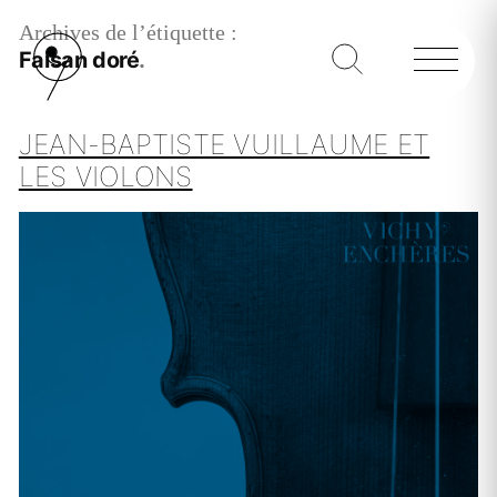
Archives de l’étiquette :
Faisan doré
JEAN-BAPTISTE VUILLAUME ET
LES VIOLONS