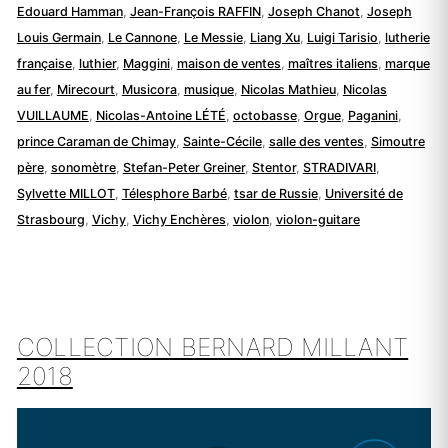
Edouard Hamman
,
Jean-François RAFFIN
,
Joseph Chanot
,
Joseph
Louis Germain
,
Le Cannone
,
Le Messie
,
Liang Xu
,
Luigi Tarisio
,
lutherie
française
,
luthier
,
Maggini
,
maison de ventes
,
maîtres italiens
,
marque
au fer
,
Mirecourt
,
Musicora
,
musique
,
Nicolas Mathieu
,
Nicolas
VUILLAUME
,
Nicolas-Antoine LÉTÉ
,
octobasse
,
Orgue
,
Paganini
,
prince Caraman de Chimay
,
Sainte-Cécile
,
salle des ventes
,
Simoutre
père
,
sonomètre
,
Stefan-Peter Greiner
,
Stentor
,
STRADIVARI
,
Sylvette MILLOT
,
Télesphore Barbé
,
tsar de Russie
,
Université de
Strasbourg
,
Vichy
,
Vichy Enchères
,
violon
,
violon-guitare
COLLECTION BERNARD MILLANT
2018