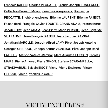
Francois RAFFIN
,
Charles PECCATTE
,
Claude Joseph FONCLAUSE
,
Collection Bernard Millant
,
commissaire-priseur
,
Dominique
PECCATTE
,
Enchère
,
encheres
,
Etienne LAURENT
,
Etienne PAJEOT
,
Faisan doré
,
François-Xavier TOURTE
,
GRAND ADAM
,
interencheres
,
Jacob EURY
,
Jean ADAM
,
Jean Pierre Marie PERSOIT
,
Jean-Baptiste
VUILLAUME
,
Jean-François RAFFIN
,
Jean-Jacques RAMPAL
,
Jonathan MAROLLE
,
Joseph Alfred LAMY Père
,
Joseph Antoine
Georges CHARDON
,
Joseph Arthur VIGNERON Père
,
Joseph René
LAFLEUR
,
Maison Vatelot-Rampal
,
Mars Auguste HUSSON
,
Nicolas
MAIRE
,
Pierre Amoyal
,
Pierre SIMON
,
Stefano SCARAMPELLA
,
STRADIVARIUS
,
Sylvain BIGOT
,
Vichy
,
Vichy Enchères
,
Victor
FETIQUE
,
violon
,
Yannick le CANU