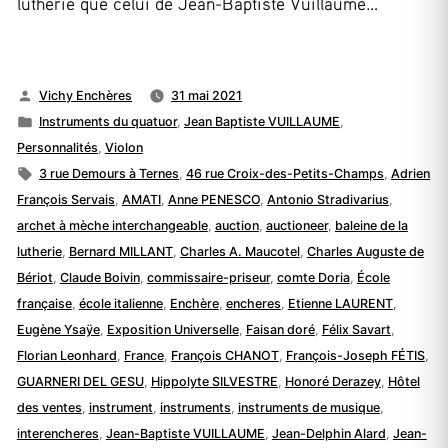
lutherie que celui de Jean-Baptiste Vuillaume…
Publié
Vichy Enchères
31 mai 2021
par
Publié
Instruments du quatuor
,
Jean Baptiste VUILLAUME
,
dans
Personnalités
,
Violon
Étiquettes :
3 rue Demours à Ternes
,
46 rue Croix-des-Petits-Champs
,
Adrien
François Servais
,
AMATI
,
Anne PENESCO
,
Antonio Stradivarius
,
archet à mèche interchangeable
,
auction
,
auctioneer
,
baleine de la
lutherie
,
Bernard MILLANT
,
Charles A. Maucotel
,
Charles Auguste de
Bériot
,
Claude Boivin
,
commissaire-priseur
,
comte Doria
,
École
française
,
école italienne
,
Enchère
,
encheres
,
Etienne LAURENT
,
Eugène Ysaÿe
,
Exposition Universelle
,
Faisan doré
,
Félix Savart
,
Florian Leonhard
,
France
,
François CHANOT
,
François-Joseph FÉTIS
,
GUARNERI DEL GESU
,
Hippolyte SILVESTRE
,
Honoré Derazey
,
Hôtel
des ventes
,
instrument
,
instruments
,
instruments de musique
,
interencheres
,
Jean-Baptiste VUILLAUME
,
Jean-Delphin Alard
,
Jean-