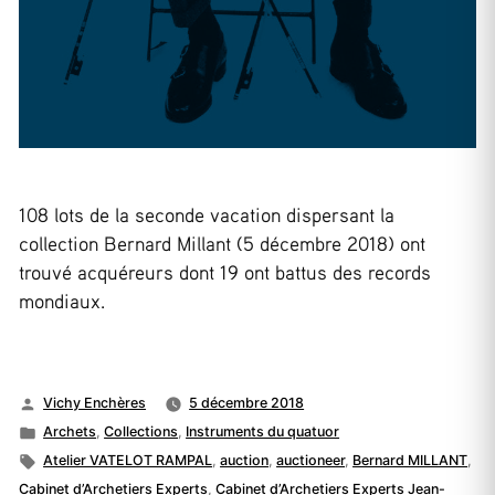
108 lots de la seconde vacation dispersant la
collection Bernard Millant (5 décembre 2018) ont
trouvé acquéreurs dont 19 ont battus des records
mondiaux.
Publié
Vichy Enchères
5 décembre 2018
par
Publié
Archets
,
Collections
,
Instruments du quatuor
dans
Étiquettes :
Atelier VATELOT RAMPAL
,
auction
,
auctioneer
,
Bernard MILLANT
,
Cabinet d’Archetiers Experts
,
Cabinet d’Archetiers Experts Jean-