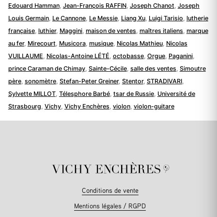
Edouard Hamman
,
Jean-François RAFFIN
,
Joseph Chanot
,
Joseph
Louis Germain
,
Le Cannone
,
Le Messie
,
Liang Xu
,
Luigi Tarisio
,
lutherie
française
,
luthier
,
Maggini
,
maison de ventes
,
maîtres italiens
,
marque
au fer
,
Mirecourt
,
Musicora
,
musique
,
Nicolas Mathieu
,
Nicolas
VUILLAUME
,
Nicolas-Antoine LÉTÉ
,
octobasse
,
Orgue
,
Paganini
,
prince Caraman de Chimay
,
Sainte-Cécile
,
salle des ventes
,
Simoutre
père
,
sonomètre
,
Stefan-Peter Greiner
,
Stentor
,
STRADIVARI
,
Sylvette MILLOT
,
Télesphore Barbé
,
tsar de Russie
,
Université de
Strasbourg
,
Vichy
,
Vichy Enchères
,
violon
,
violon-guitare
Conditions de vente
Mentions légales / RGPD