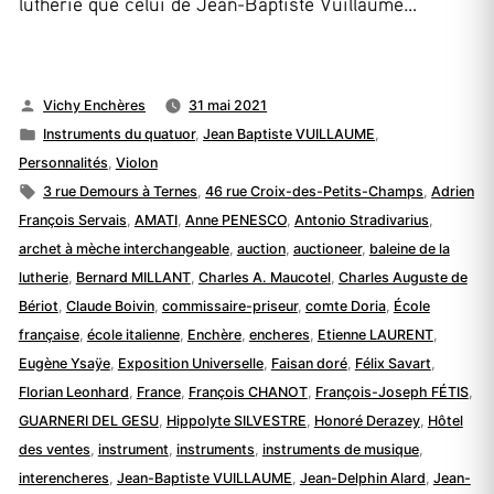
lutherie que celui de Jean-Baptiste Vuillaume…
Publié
Vichy Enchères
31 mai 2021
par
Publié
Instruments du quatuor
,
Jean Baptiste VUILLAUME
,
dans
Personnalités
,
Violon
Étiquettes :
3 rue Demours à Ternes
,
46 rue Croix-des-Petits-Champs
,
Adrien
François Servais
,
AMATI
,
Anne PENESCO
,
Antonio Stradivarius
,
archet à mèche interchangeable
,
auction
,
auctioneer
,
baleine de la
lutherie
,
Bernard MILLANT
,
Charles A. Maucotel
,
Charles Auguste de
Bériot
,
Claude Boivin
,
commissaire-priseur
,
comte Doria
,
École
française
,
école italienne
,
Enchère
,
encheres
,
Etienne LAURENT
,
Eugène Ysaÿe
,
Exposition Universelle
,
Faisan doré
,
Félix Savart
,
Florian Leonhard
,
France
,
François CHANOT
,
François-Joseph FÉTIS
,
GUARNERI DEL GESU
,
Hippolyte SILVESTRE
,
Honoré Derazey
,
Hôtel
des ventes
,
instrument
,
instruments
,
instruments de musique
,
interencheres
,
Jean-Baptiste VUILLAUME
,
Jean-Delphin Alard
,
Jean-