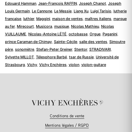
Edouard Hamman
,
Jean-François RAFFIN
,
Joseph Chanot
,
Joseph
Louis Germain
,
Le Cannone
,
Le Messie
,
Liang Xu
,
Luigi Tarisio
,
lutherie
française
,
luthier
,
Maggini
,
maison de ventes
,
maîtres italiens
,
marque
au fer
,
Mirecourt
,
Musicora
,
musique
,
Nicolas Mathieu
,
Nicolas
VUILLAUME
,
Nicolas-Antoine LÉTÉ
,
octobasse
,
Orgue
,
Paganini
,
prince Caraman de Chimay
,
Sainte-Cécile
,
salle des ventes
,
Simoutre
père
,
sonomètre
,
Stefan-Peter Greiner
,
Stentor
,
STRADIVARI
,
Sylvette MILLOT
,
Télesphore Barbé
,
tsar de Russie
,
Université de
Strasbourg
,
Vichy
,
Vichy Enchères
,
violon
,
violon-guitare
Conditions de vente
Mentions légales / RGPD