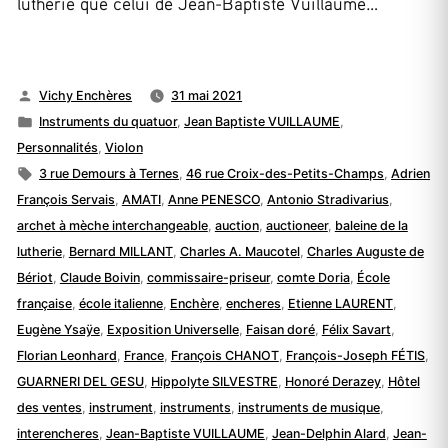
lutherie que celui de Jean-Baptiste Vuillaume…
Publié
Vichy Enchères
31 mai 2021
par
Publié
Instruments du quatuor
,
Jean Baptiste VUILLAUME
,
dans
Personnalités
,
Violon
Étiquettes :
3 rue Demours à Ternes
,
46 rue Croix-des-Petits-Champs
,
Adrien
François Servais
,
AMATI
,
Anne PENESCO
,
Antonio Stradivarius
,
archet à mèche interchangeable
,
auction
,
auctioneer
,
baleine de la
lutherie
,
Bernard MILLANT
,
Charles A. Maucotel
,
Charles Auguste de
Bériot
,
Claude Boivin
,
commissaire-priseur
,
comte Doria
,
École
française
,
école italienne
,
Enchère
,
encheres
,
Etienne LAURENT
,
Eugène Ysaÿe
,
Exposition Universelle
,
Faisan doré
,
Félix Savart
,
Florian Leonhard
,
France
,
François CHANOT
,
François-Joseph FÉTIS
,
GUARNERI DEL GESU
,
Hippolyte SILVESTRE
,
Honoré Derazey
,
Hôtel
des ventes
,
instrument
,
instruments
,
instruments de musique
,
interencheres
,
Jean-Baptiste VUILLAUME
,
Jean-Delphin Alard
,
Jean-