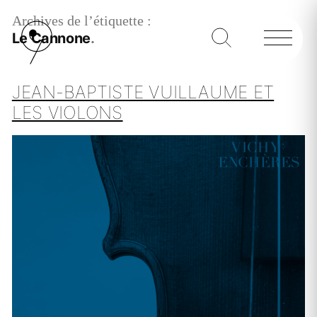
Archives de l’étiquette :
Le Cannone
JEAN-BAPTISTE VUILLAUME ET
LES VIOLONS