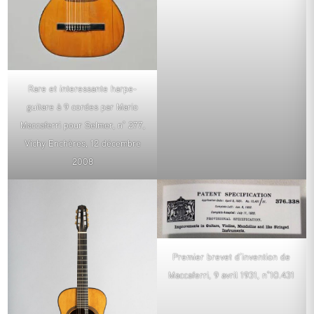
Rare et interessante harpe-
guitare à 9 cordes par Mario
Maccaferri pour Selmer, n° 277,
Vichy Enchères, 12 décembre
2008
Premier brevet d’invention de
Maccaferri, 9 avril 1931, n°10.431