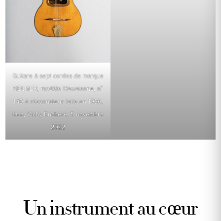
Guitare à sept cordes de marque
SELMER, modèle Hawaienne, n°
140 à résonnateur faite en 1936,
face, Vichy Enchère, 5 novembre
2022
Un instrument au cœur