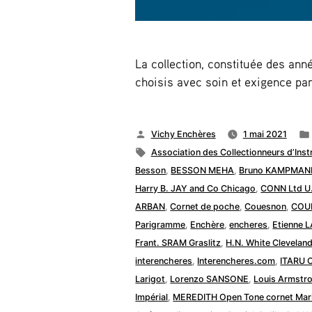
La collection, constituée des an
choisis avec soin et exigence par
Publié
Vichy Enchères
1 mai 2021
par
Étiquettes :
Association des Collectionneurs d’Ins
Besson
,
BESSON MEHA
,
Bruno KAMPMAN
Harry B. JAY and Co Chicago
,
CONN Ltd U
ARBAN
,
Cornet de poche
,
Couesnon
,
COU
Parigramme
,
Enchère
,
encheres
,
Etienne 
Frant. SRAM Graslitz
,
H.N. White Clevelan
interencheres
,
Interencheres.com
,
ITARU 
Larigot
,
Lorenzo SANSONE
,
Louis Armstr
Impérial
,
MEREDITH Open Tone cornet Mar