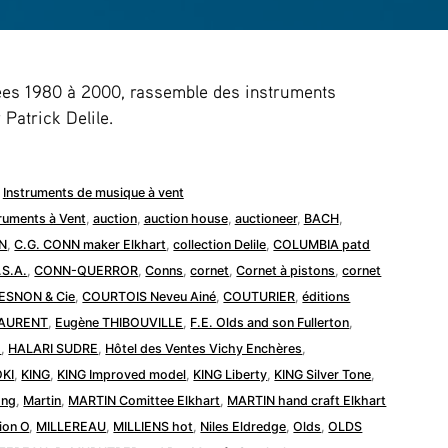
nées 1980 à 2000, rassemble des instruments
 Patrick Delile.
Publié
Instruments de musique à vent
dans
truments à Vent
,
auction
,
auction house
,
auctioneer
,
BACH
,
N
,
C.G. CONN maker Elkhart
,
collection Delile
,
COLUMBIA patd
.S.A.
,
CONN-QUERROR
,
Conns
,
cornet
,
Cornet à pistons
,
cornet
ESNON & Cie
,
COURTOIS Neveu Ainé
,
COUTURIER
,
éditions
LAURENT
,
Eugène THIBOUVILLE
,
F.E. Olds and son Fullerton
,
d
,
HALARI SUDRE
,
Hôtel des Ventes Vichy Enchères
,
OKI
,
KING
,
KING Improved model
,
KING Liberty
,
KING Silver Tone
,
ong
,
Martin
,
MARTIN Comittee Elkhart
,
MARTIN hand craft Elkhart
ion O
,
MILLEREAU
,
MILLIENS hot
,
Niles Eldredge
,
Olds
,
OLDS