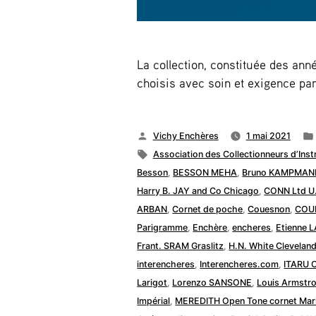
La collection, constituée des an
choisis avec soin et exigence par
Publié
Vichy Enchères
1 mai 2021
par
Étiquettes :
Association des Collectionneurs d’Ins
Besson
,
BESSON MEHA
,
Bruno KAMPMAN
Harry B. JAY and Co Chicago
,
CONN Ltd U
ARBAN
,
Cornet de poche
,
Couesnon
,
COU
Parigramme
,
Enchère
,
encheres
,
Etienne 
Frant. SRAM Graslitz
,
H.N. White Clevelan
interencheres
,
Interencheres.com
,
ITARU 
Larigot
,
Lorenzo SANSONE
,
Louis Armstr
Impérial
,
MEREDITH Open Tone cornet Mar