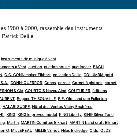
nées 1980 à 2000, rassemble des instruments
 Patrick Delile.
Publié
Instruments de musique à vent
dans
truments à Vent
,
auction
,
auction house
,
auctioneer
,
BACH
,
N
,
C.G. CONN maker Elkhart
,
collection Delile
,
COLUMBIA patd
.S.A.
,
CONN-QUERROR
,
Conns
,
cornet
,
Cornet à pistons
,
cornet
ESNON & Cie
,
COURTOIS Neveu Ainé
,
COUTURIER
,
éditions
LAURENT
,
Eugène THIBOUVILLE
,
F.E. Olds and son Fullerton
,
d
,
HALARI SUDRE
,
Hôtel des Ventes Vichy Enchères
,
OKI
,
KING
,
KING Improved model
,
KING Liberty
,
KING Silver Tone
,
ong
,
Martin
,
MARTIN Comittee Elkhart
,
MARTIN hand craft Elkhart
ion O
,
MILLEREAU
,
MILLIENS hot
,
Niles Eldredge
,
Olds
,
OLDS