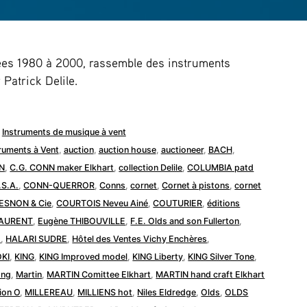
nées 1980 à 2000, rassemble des instruments
 Patrick Delile.
Publié
Instruments de musique à vent
dans
truments à Vent
,
auction
,
auction house
,
auctioneer
,
BACH
,
N
,
C.G. CONN maker Elkhart
,
collection Delile
,
COLUMBIA patd
.S.A.
,
CONN-QUERROR
,
Conns
,
cornet
,
Cornet à pistons
,
cornet
ESNON & Cie
,
COURTOIS Neveu Ainé
,
COUTURIER
,
éditions
LAURENT
,
Eugène THIBOUVILLE
,
F.E. Olds and son Fullerton
,
d
,
HALARI SUDRE
,
Hôtel des Ventes Vichy Enchères
,
OKI
,
KING
,
KING Improved model
,
KING Liberty
,
KING Silver Tone
,
ong
,
Martin
,
MARTIN Comittee Elkhart
,
MARTIN hand craft Elkhart
ion O
,
MILLEREAU
,
MILLIENS hot
,
Niles Eldredge
,
Olds
,
OLDS