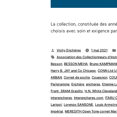
La collection, constituée des an
choisis avec soin et exigence par
Publié
Vichy Enchères
1 mai 2021
par
Étiquettes :
Association des Collectionneurs d’Ins
Besson
,
BESSON MEHA
,
Bruno KAMPMAN
Harry B. JAY and Co Chicago
,
CONN Ltd U
ARBAN
,
Cornet de poche
,
Couesnon
,
COU
Parigramme
,
Enchère
,
encheres
,
Etienne 
Frant. SRAM Graslitz
,
H.N. White Clevelan
interencheres
,
Interencheres.com
,
ITARU 
Larigot
,
Lorenzo SANSONE
,
Louis Armstr
Impérial
,
MEREDITH Open Tone cornet Mar