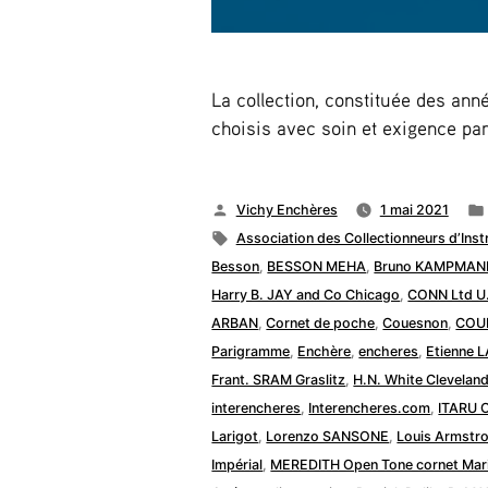
La collection, constituée des an
choisis avec soin et exigence par
Publié
Vichy Enchères
1 mai 2021
par
Étiquettes :
Association des Collectionneurs d’Ins
Besson
,
BESSON MEHA
,
Bruno KAMPMAN
Harry B. JAY and Co Chicago
,
CONN Ltd U
ARBAN
,
Cornet de poche
,
Couesnon
,
COU
Parigramme
,
Enchère
,
encheres
,
Etienne 
Frant. SRAM Graslitz
,
H.N. White Clevelan
interencheres
,
Interencheres.com
,
ITARU 
Larigot
,
Lorenzo SANSONE
,
Louis Armstr
Impérial
,
MEREDITH Open Tone cornet Mar