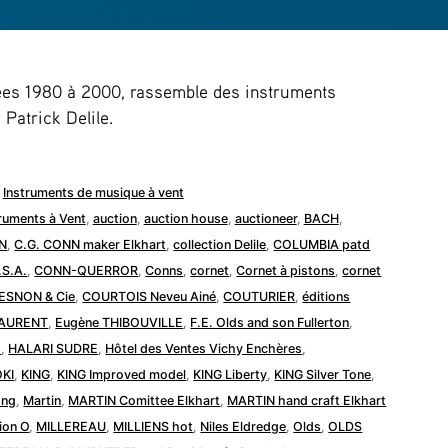
nées 1980 à 2000, rassemble des instruments
 Patrick Delile.
Publié
Instruments de musique à vent
dans
truments à Vent
,
auction
,
auction house
,
auctioneer
,
BACH
,
N
,
C.G. CONN maker Elkhart
,
collection Delile
,
COLUMBIA patd
.S.A.
,
CONN-QUERROR
,
Conns
,
cornet
,
Cornet à pistons
,
cornet
ESNON & Cie
,
COURTOIS Neveu Ainé
,
COUTURIER
,
éditions
LAURENT
,
Eugène THIBOUVILLE
,
F.E. Olds and son Fullerton
,
d
,
HALARI SUDRE
,
Hôtel des Ventes Vichy Enchères
,
OKI
,
KING
,
KING Improved model
,
KING Liberty
,
KING Silver Tone
,
ong
,
Martin
,
MARTIN Comittee Elkhart
,
MARTIN hand craft Elkhart
ion O
,
MILLEREAU
,
MILLIENS hot
,
Niles Eldredge
,
Olds
,
OLDS