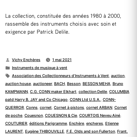
La collection, constituée des années 1980 à 2000,
rassemble des instruments choisis avec soin et
exigence par Patrick Delile.
Publié
Vichy Enchères
1 mai 2021
par
Publié
Instruments de musique à vent
dans
Étiquettes :
Association des Collectionneurs d’Instruments à Vent
,
auction
,
auction house
,
auctioneer
,
BACH
,
Besson
,
BESSON MEHA
,
Bruno
KAMPMANN
,
C.G. CONN maker Elkhart
,
collection Delile
,
COLUMBIA
patd Harry B. JAY and Co Chicago
,
CONN Ltd U.S.A.
,
CONN-
QUERROR
,
Conns
,
cornet
,
Cornet à pistons
,
cornet ARBAN
,
Cornet
de poche
,
Couesnon
,
COUESNON & Cie
,
COURTOIS Neveu Ainé
,
COUTURIER
,
éditions Parigramme
,
Enchère
,
encheres
,
Etienne
LAURENT
,
Eugène THIBOUVILLE
,
F.E. Olds and son Fullerton
,
Frant.