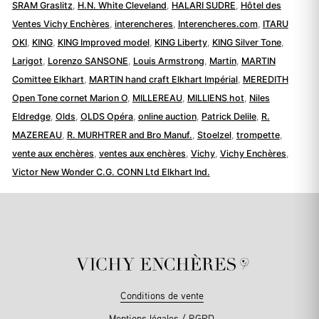
SRAM Graslitz
,
H.N. White Cleveland
,
HALARI SUDRE
,
Hôtel des
Ventes Vichy Enchères
,
interencheres
,
Interencheres.com
,
ITARU
OKI
,
KING
,
KING Improved model
,
KING Liberty
,
KING Silver Tone
,
Larigot
,
Lorenzo SANSONE
,
Louis Armstrong
,
Martin
,
MARTIN
Comittee Elkhart
,
MARTIN hand craft Elkhart Impérial
,
MEREDITH
Open Tone cornet Marion O
,
MILLEREAU
,
MILLIENS hot
,
Niles
Eldredge
,
Olds
,
OLDS Opéra
,
online auction
,
Patrick Delile
,
R.
MAZEREAU
,
R. MURHTRER and Bro Manuf.
,
Stoelzel
,
trompette
,
vente aux enchères
,
ventes aux enchères
,
Vichy
,
Vichy Enchères
,
Victor New Wonder C.G. CONN Ltd Elkhart Ind.
Conditions de vente
Mentions légales / RGPD